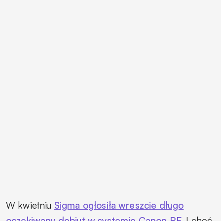
W kwietniu
Sigma ogłosiła wreszcie długo
oczekiwany debiut w systemie Canon RF
. I choć