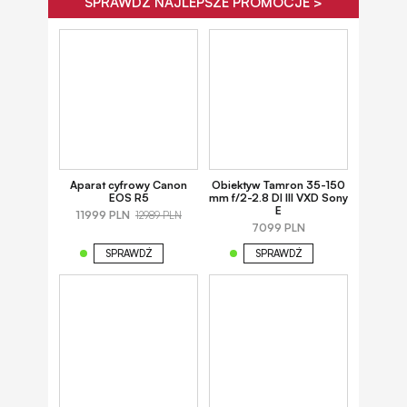
SPRAWDŹ NAJLEPSZE PROMOCJE >
Aparat cyfrowy Canon
Obiektyw Tamron 35-150
EOS R5
mm f/2-2.8 DI III VXD Sony
E
11999 PLN
12989 PLN
7099 PLN
SPRAWDŹ
SPRAWDŹ