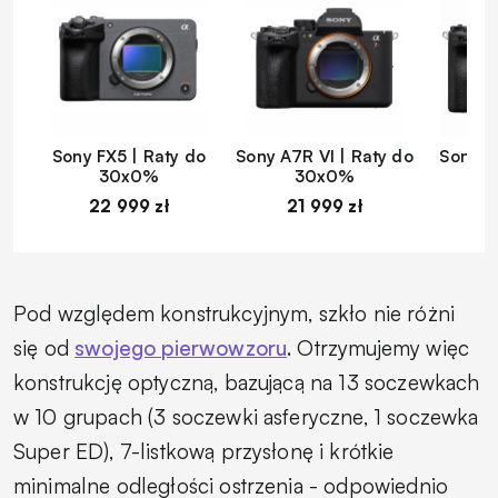
Sony FX5 | Raty do
Sony A7R VI | Raty do
Sony A
30x0%
30x0%
22 999 zł
21 999 zł
1
Pod względem konstrukcyjnym, szkło nie różni
się od
swojego pierwowzoru
. Otrzymujemy więc
konstrukcję optyczną, bazującą na 13 soczewkach
w 10 grupach (3 soczewki asferyczne, 1 soczewka
Super ED), 7-listkową przysłonę i krótkie
minimalne odległości ostrzenia - odpowiednio