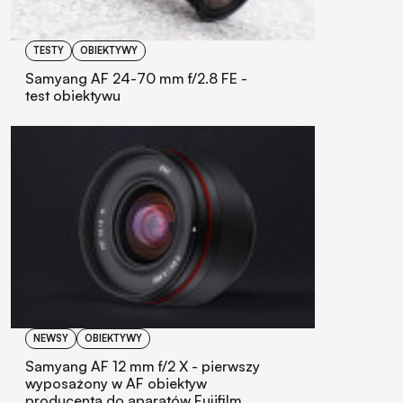
TESTY
OBIEKTYWY
Samyang AF 24-70 mm f/2.8 FE -
test obiektywu
NEWSY
OBIEKTYWY
Samyang AF 12 mm f/2 X - pierwszy
wyposażony w AF obiektyw
producenta do aparatów Fujifilm