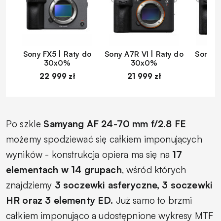
Sony FX5 | Raty do
Sony A7R VI | Raty do
Sony A
30x0%
30x0%
22 999 zł
21 999 zł
1
Po szkle
Samyang AF 24-70 mm f/2.8 FE
możemy spodziewać się całkiem imponujących
wyników - konstrukcja opiera ma się na
17
elementach w 14 grupach
, wśród których
znajdziemy
3 soczewki asferyczne, 3 soczewki
HR oraz 3 elementy ED.
Już samo to brzmi
całkiem imponująco a udostępnione wykresy MTF