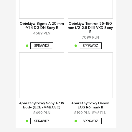
Obiektyw Sigma A 20 mm
Obiektyw Tamron 35-150
f/1.4 DG DN Sony E
mm f/2-2.8 DI III VXD Sony
E
4589 PLN
7099 PLN
SPRAWDŹ
SPRAWDŹ
Aparat cyfrowy Sony A7 IV
Aparat cyfrowy Canon
body (ILCE7M4B.CEC)
EOS R6 mark II
8499 PLN
8199 PLN
8945 PLN
SPRAWDŹ
SPRAWDŹ