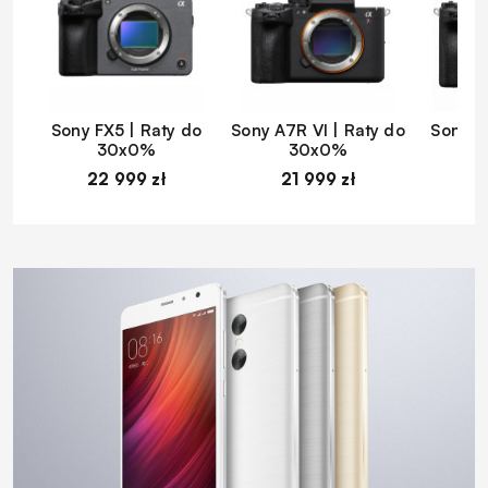
Sony FX5 | Raty do
Sony A7R VI | Raty do
Sony A
30x0%
30x0%
22 999 zł
21 999 zł
1