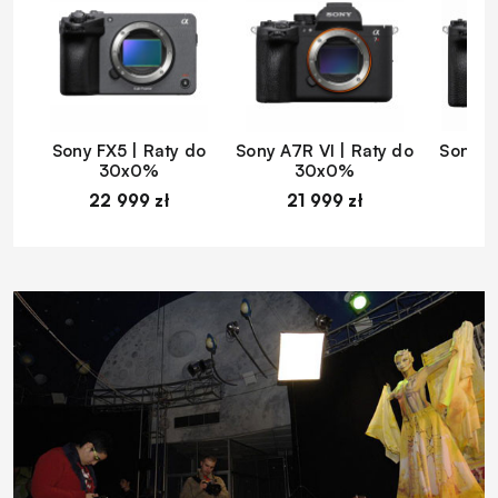
Sony FX5 | Raty do
Sony A7R VI | Raty do
Sony A
30x0%
30x0%
22 999 zł
21 999 zł
1