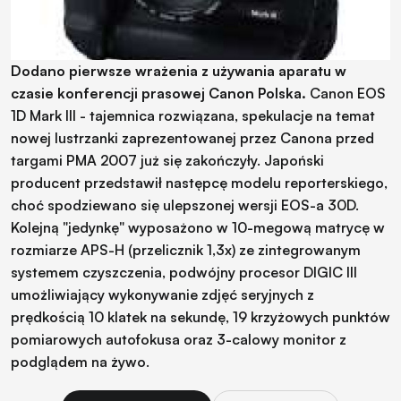
Dodano pierwsze wrażenia z używania aparatu w
czasie konferencji prasowej Canon Polska.
Canon EOS
1D Mark III - tajemnica rozwiązana, spekulacje na temat
nowej lustrzanki zaprezentowanej przez Canona przed
targami PMA 2007 już się zakończyły. Japoński
producent przedstawił następcę modelu reporterskiego,
choć spodziewano się ulepszonej wersji EOS-a 30D.
Kolejną "jedynkę" wyposażono w 10-megową matrycę w
rozmiarze APS-H (przelicznik 1,3x) ze zintegrowanym
systemem czyszczenia, podwójny procesor DIGIC III
umożliwiający wykonywanie zdjęć seryjnych z
prędkością 10 klatek na sekundę, 19 krzyżowych punktów
pomiarowych autofokusa oraz 3-calowy monitor z
podglądem na żywo.