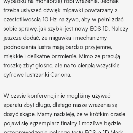
wypadku na monitorze) robi wrażenie. Jednak
trzeba usłyszeć dźwięk migawki powtarzany z
częstotliwością 10 Hz na żywo, aby w pełni zdać
sobie sprawę, jak szybki jest nowy EOS 1D. Należy
jeszcze dodać, że migawka i mechanizmy
podnoszenia lustra mają bardzo przyjemne,
miękkie i delikatne brzmienie. Mimo że pracują
troszkę zbyt głośno, ale na to cierpią wszystkie
cyfrowe lustrzanki Canona.
W czasie konferencji nie mogliśmy używać
aparatu zbyt długo, dlatego nasze wrażenia są
dosyć skąpe. Mamy nadzieję, że w krótkim czasie
pojawi się egzemplarz finalny i możliwe będzie
przeprowadzenie pełnego testu EOS-a 1D Mark