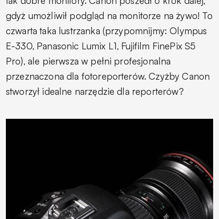
tak dobre monitory. Canon poszedł o krok dalej,
gdyż umożliwił podgląd na monitorze na żywo! To
czwarta taka lustrzanka (przypomnijmy: Olympus
E-330, Panasonic Lumix L1, Fujifilm FinePix S5
Pro), ale pierwsza w pełni profesjonalna
przeznaczona dla fotoreporterów. Czyżby Canon
stworzył idealne narzędzie dla reporterów?