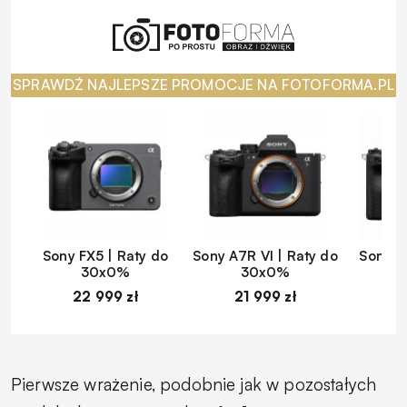
SPRAWDŹ NAJLEPSZE PROMOCJE NA FOTOFORMA.PL
Sony FX5 | Raty do
Sony A7R VI | Raty do
Sony A
30x0%
30x0%
22 999 zł
21 999 zł
1
Pierwsze wrażenie, podobnie jak w pozostałych