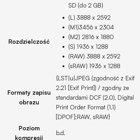
SD (do 2 GB)
(L) 3888 x 2592
(M1)3456 x 2304
(M2) 2816 x 1880
Rozdzielczość
(S) 1936 x 1288
(RAW) 3888 x 2592
(sRAW) 1936 x 1288
{LST|u|JPEG (zgodność z Exif
2.21 [Exif Print]) / zgodny ze
Formaty zapisu
standardami DCF (2.0), Digital
obrazu
Print Order Format (1.1)
[DPOF];RAW, sRAW}
Poziom
b.d.
kompresji