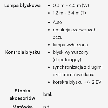
Lampa błyskowa
0,3 m - 4,5 m (W)
1,2 m - 3,4 m (T)
Auto
redukcja czerwonych
oczu
lampa wyłączona
Kontrola błysku
błysk wymuszony
(dopełniający)
synchronizacja z długimi
czasami naświetlania
korekta błysku +/- 2 EV
Stopka
brak
akcesoriów
Matówka
n.d.