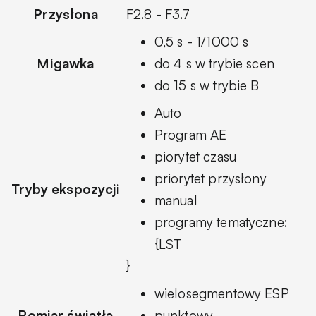
Przysłona
F2.8 - F3.7
0,5 s - 1/1000 s
Migawka
do 4 s w trybie scen
do 15 s w trybie B
Auto
Program AE
piorytet czasu
priorytet przysłony
Tryby ekspozycji
manual
programy tematyczne:
{LST
}
wielosegmentowy ESP
Pomiar światła
punktowy