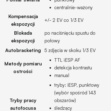
centralnie-ważony
Kompensacja
+/- 2 EV co 1/3 EV
ekspozycji
Blokada
po naciśnięciu spustu do
ekspozycji
połowy
Autobracketing
5 zdjęcia w skoku 1/3 EV
TTL iESP AF
Metody pomiaru
detekcja kontrastu
ostrości
manual
tryby: iESP, punktowy
(wybór spośród 143
Tryby pracy
obszarów)
autofocusa
śledzący