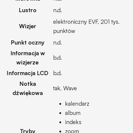
Lustro
n.d.
elektroniczny EVF, 201 tys.
Wizjer
punktów
Punkt oczny
n.d.
Informacja w
b.d.
wizjerze
Informacja LCD
b.d.
Notka
tak, Wave
dźwiękowa
kalendarz
album
indeks
Tryby
zoom