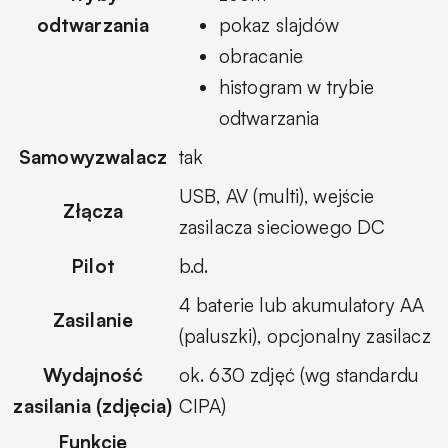
odtwarzania
pokaz slajdów
obracanie
histogram w trybie
odtwarzania
Samowyzwalacz
tak
USB, AV (multi), wejście
Złącza
zasilacza sieciowego DC
Pilot
b.d.
4 baterie lub akumulatory AA
Zasilanie
(paluszki), opcjonalny zasilacz
Wydajność
ok. 630 zdjęć (wg standardu
zasilania (zdjęcia)
CIPA)
Funkcje