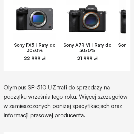
Sony FX5 | Raty do
Sony A7R VI | Raty do
Sony A
30x0%
30x0%
22 999 zł
21 999 zł
1
Olympus SP-510 UZ trafi do sprzedaży na
początku września tego roku. Więcej szczegółów
w zamieszczonych poniżej specyfikacjach oraz
informacji prasowej producenta.