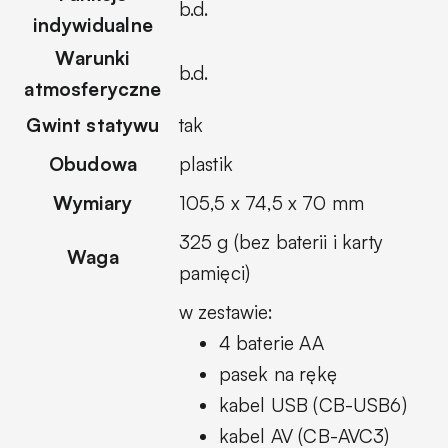
b.d.
indywidualne
Warunki
b.d.
atmosferyczne
Gwint statywu
tak
Obudowa
plastik
Wymiary
105,5 x 74,5 x 70 mm
325 g (bez baterii i karty
Waga
pamięci)
w zestawie:
4 baterie AA
pasek na rękę
kabel USB (CB-USB6)
kabel AV (CB-AVC3)