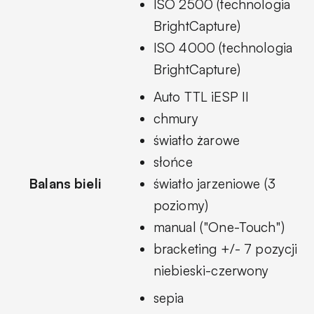
ISO 2500 (technologia
BrightCapture)
ISO 4000 (technologia
BrightCapture)
Auto TTL iESP II
chmury
światło żarowe
słońce
Balans bieli
światło jarzeniowe (3
poziomy)
manual ("One-Touch")
bracketing +/- 7 pozycji
niebieski-czerwony
sepia