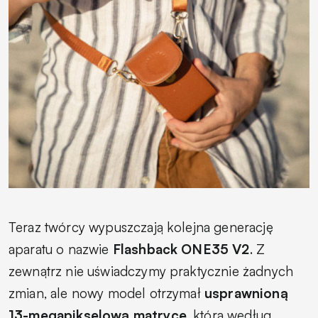
Teraz twórcy wypuszczają kolejna generację
aparatu o nazwie
Flashback ONE35 V2
. Z
zewnątrz nie uświadczymy praktycznie żadnych
zmian, ale nowy model otrzymał
usprawnioną
13-megapikselową matrycę
, która według