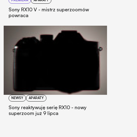
PREMIERA
APARATY
Sony RX10 V - mistrz superzoomów
powraca
NEWSY
APARATY
Sony reaktywuję serię RX10 - nowy
superzoom już 9 lipca