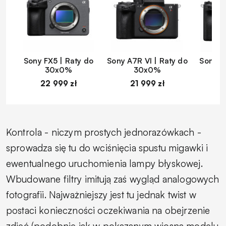
Sony FX5 | Raty do
Sony A7R VI | Raty do
Sony A
30x0%
30x0%
22 999 zł
21 999 zł
1
Kontrola - niczym prostych jednorazówkach -
sprowadza się tu do wciśnięcia spustu migawki i
ewentualnego uruchomienia lampy błyskowej.
Wbudowane filtry imitują zaś wygląd analogowych
fotografii. Najważniejszy jest tu jednak twist w
postaci konieczności oczekiwania na obejrzenie