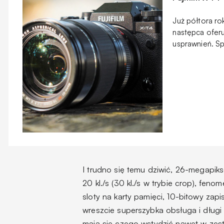
Już półtora r
następca oferu
usprawnień. S
I trudno się temu dziwić, 26-megapiks
20 kl./s (30 kl./s w trybie crop), fen
sloty na karty pamięci, 10-bitowy zap
wreszcie superszybka obsługa i długi c
mają się czego wstydzić nawet w zes