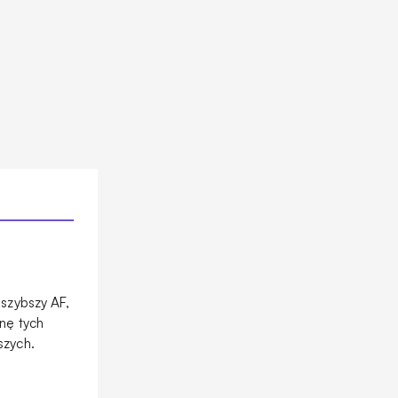
 szybszy AF,
enę tych
szych.