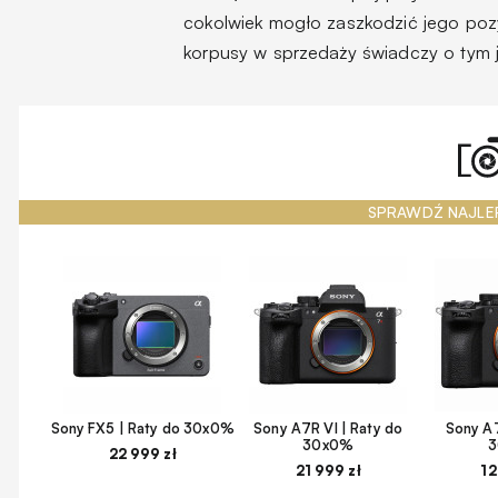
cokolwiek mogło zaszkodzić jego pozy
korpusy w sprzedaży świadczy o tym j
SPRAWDŹ NAJLE
Sony FX5 | Raty do 30x0%
Sony A7R VI | Raty do
Sony A7
30x0%
22 999 zł
21 999 zł
12