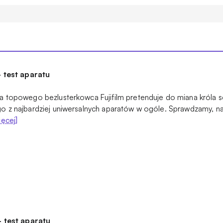
- test aparatu
na topowego bezlusterkowca Fujifilm pretenduje do miana króla
o z najbardziej uniwersalnych aparatów w ogóle. Sprawdzamy, n
ięcej]
- test aparatu