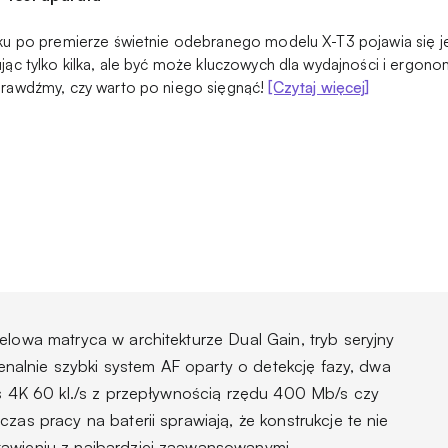
oku po premierze świetnie odebranego modelu X-T3 pojawia się 
jąc tylko kilka, ale być może kluczowych dla wydajności i ergonom
prawdźmy, czy warto po niego sięgnąć!
[Czytaj więcej]
elowa matryca w architekturze Dual Gain, tryb seryjny
omenalnie szybki system AF oparty o detekcję fazy, dwa
is 4K 60 kl./s z przepływnością rzędu 400 Mb/s czy
zas pracy na baterii sprawiają, że konstrukcje te nie
tawieniu z najbardziej zaawansowanymi