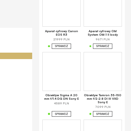
Aparat cyfrowy Canon
Aparat cyfrowy OM
EOS R3
System OM-1 II body
21999 PLN
9671 PLN
SPRAWDŹ
SPRAWDŹ
Obiektyw Sigma A 20
Obiektyw Tamron 35-150
mm f/1.4 DG DN Sony E
mm f/2-2.8 DI III VXD
Sony E
4589 PLN
7099 PLN
SPRAWDŹ
SPRAWDŹ