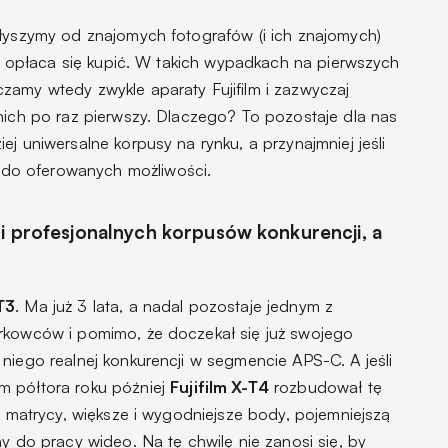
słyszymy od znajomych fotografów (i ich znajomych)
iej opłaca się kupić. W takich wypadkach na pierwszych
zamy wtedy zwykle aparaty Fujifilm i zazwyczaj
nich po raz pierwszy. Dlaczego? To pozostaje dla nas
j uniwersalne korpusy na rynku, a przynajmniej jeśli
do oferowanych możliwości.
ci profesjonalnych korpusów konkurencji, a
-T3
. Ma już 3 lata, a nadal pozostaje jednym z
rkowców i pomimo, że doczekał się już swojego
niego realnej konkurencji w segmencie APS-C. A jeśli
m półtora roku później
Fujifilm X-T4
rozbudował tę
ję matrycy, większe i wygodniejsze body, pojemniejszą
ny do pracy wideo. Na tę chwilę nie zanosi się, by