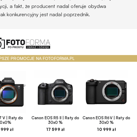
cji, a fakt, że producent nadal oferuje obydwa
ak konkurencyjny jest nadal poprzednik.
PSZE PROMOCJE NA FOTOFORMA.PL
 V | Raty do
Canon EOS R5 II | Raty do
Canon EOS R6V | Raty do
30x0%
30x0 %
30x0 %
 999 zł
17 599 zł
10 999 zł