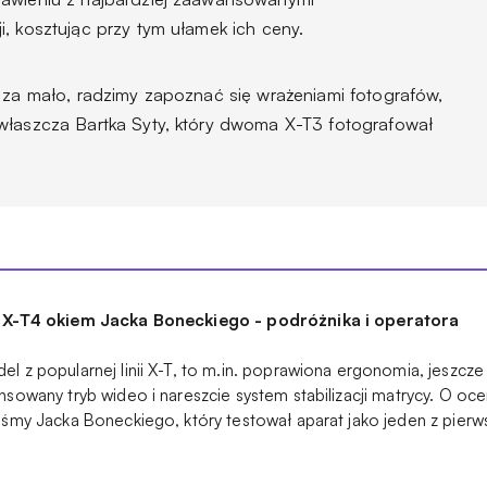
, kosztując przy tym ułamek ich ceny.
o za mało, radzimy zapoznać się wrażeniami fotografów,
właszcza Bartka Syty, który dwoma X-T3 fotografował
m X-T4 okiem Jacka Boneckiego - podróżnika i operatora
l z popularnej linii X-T, to m.in. poprawiona ergonomia, jeszcze
nsowany tryb wideo i nareszcie system stabilizacji matrycy. O oc
iśmy Jacka Boneckiego, który testował aparat jako jeden z pierw