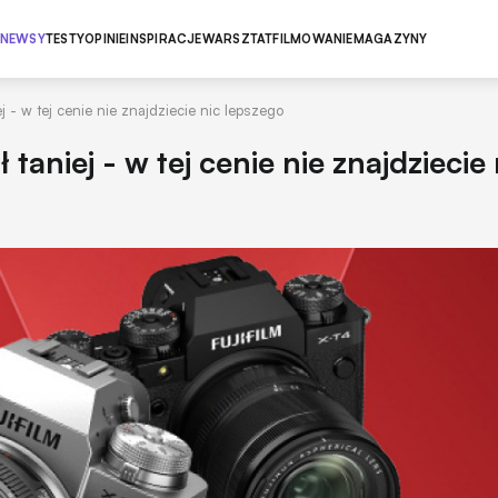
NEWSY
TESTY
OPINIE
INSPIRACJE
WARSZTAT
FILMOWANIE
MAGAZYNY
ej - w tej cenie nie znajdziecie nic lepszego
 taniej - w tej cenie nie znajdziecie 