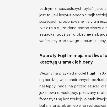
Jednym z najczęstszych pytań, jakie 
jest to, jaki korpus obecnie najbardz
pozycjach proponowanej listy umieszc
okazuje się , że dana osoba słyszy o 
zagadką, gdyż są to obecnie najbardzie
weźmiemy pod uwagę stosunek ceny 
Aparaty Fujifilm mają możliwoś
kosztują ułamek ich ceny
Weźmy na przykład model
Fujifilm X
najbardziej wszechstronnych bezluste
następcy, nadal na próżno szukać dla 
już mowa o następcy, pokazany rapte
fantastyczną konstrukcję o stabilizac
baterię oraz ekran lepiej przystosowa