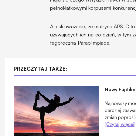
pełnoklatkowymi korpusami konkurencji
A jeśli uważacie, że matryca APS-C t
używających ich na co dzień, w tym z
tegoroczną Paraolimpiadę.
PRZECZYTAJ TAKŻE:
Nowy Fujifil
Najnowszy mode
bardziej zaawa
zmian poprosil
[Czytaj więcej]