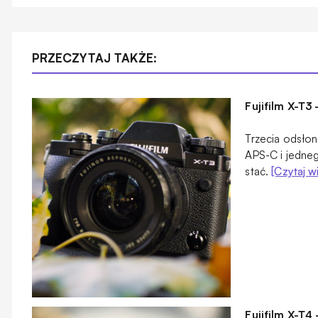
PRZECZYTAJ TAKŻE:
Fujifilm X-T3 
Trzecia odsło
APS-C i jedneg
stać.
[Czytaj w
Fujifilm X-T4 