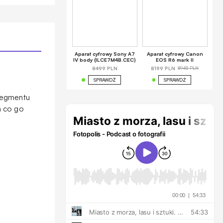
Aparat cyfrowy Sony A7
Aparat cyfrowy Canon
IV body (ILCE7M4B.CEC)
EOS R6 mark II
8945 PLN
8499 PLN
8199 PLN
SPRAWDŹ
SPRAWDŹ
 segmentu
a co go