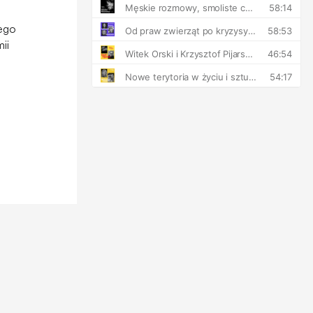
jego
ii