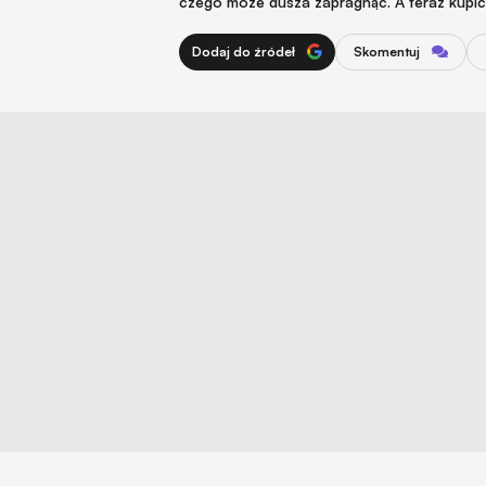
czego może dusza zapragnąć. A teraz kupicie
Dodaj do źródeł
Skomentuj