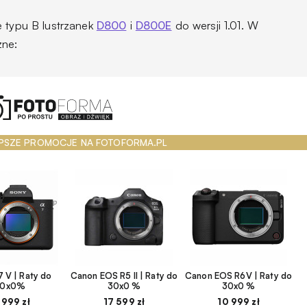
e typu B lustrzanek
D800
i
D800E
do wersji 1.01. W
zne:
PSZE PROMOCJE NA FOTOFORMA.PL
 V | Raty do
Canon EOS R5 II | Raty do
Canon EOS R6V | Raty do
30x0%
30x0 %
30x0 %
 999 zł
17 599 zł
10 999 zł