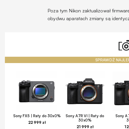
Poza tym Nikon zaktualizował firmwar
obydwu aparatach zmiany są identyc
SPRAWDŹ NAJLE
Sony FX5 | Raty do 30x0%
Sony A7R VI | Raty do
Sony A7
30x0%
22 999 zł
21 999 zł
12