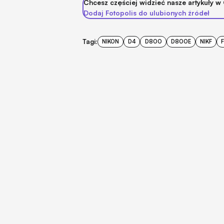
Chcesz częściej widzieć nasze artykuły w
Dodaj Fotopolis do ulubionych źródeł
Tagi:
NIKON
D4
D800
D800E
NIKF