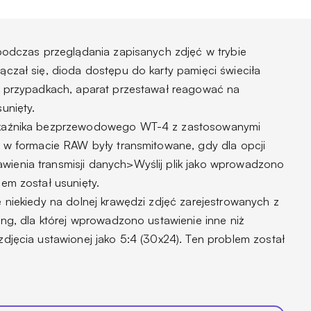
 podczas przeglądania zapisanych zdjęć w trybie
ączał się, dioda dostępu do karty pamięci świeciła
ch przypadkach, aparat przestawał reagować na
unięty.
ekaźnika bezprzewodowego WT-4 z zastosowanymi
a w formacie RAW były transmitowane, gdy dla opcji
ienia transmisji danych>Wyślij plik jako wprowadzono
em został usunięty.
 niekiedy na dolnej krawędzi zdjęć zarejestrowanych z
ing, dla której wprowadzono ustawienie inne niż
zdjęcia ustawionej jako 5:4 (30x24). Ten problem został