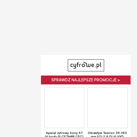
SPRAWDŹ NAJLEPSZE PROMOCJE >
Aparat cyfrowy Sony A7
Obiektyw Tamron 35-150
IV body (ILCE7M4B.CEC)
mm f/2-2.8 DI III VXD