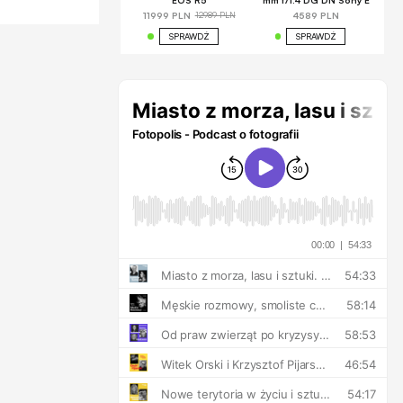
EOS R5
mm f/1.4 DG DN Sony E
12989 PLN
11999 PLN
4589 PLN
SPRAWDŹ
SPRAWDŹ