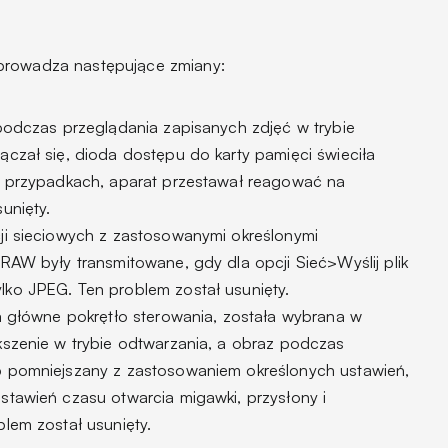
rowadza następujące zmiany:
 podczas przeglądania zapisanych zdjęć w trybie
ączał się, dioda dostępu do karty pamięci świeciła
ch przypadkach, aparat przestawał reagować na
unięty.
ji sieciowych z zastosowanymi określonymi
RAW były transmitowane, gdy dla opcji Sieć>Wyślij plik
ko JPEG. Ten problem został usunięty.
ła główne pokrętło sterowania, została wybrana w
kszenie w trybie odtwarzania, a obraz podczas
b pomniejszany z zastosowaniem określonych ustawień,
stawień czasu otwarcia migawki, przysłony i
lem został usunięty.