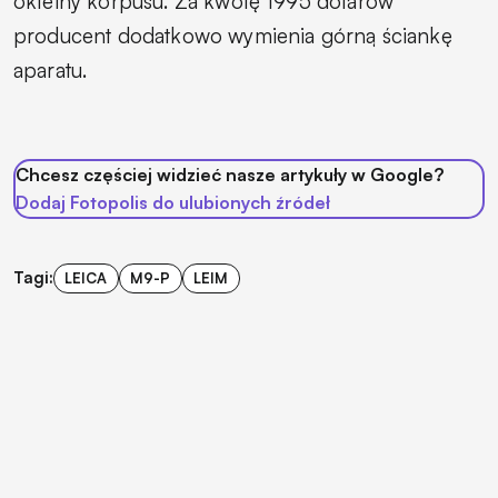
okleiny korpusu. Za kwotę 1995 dolarów
producent dodatkowo wymienia górną ściankę
aparatu.
Chcesz częściej widzieć nasze artykuły w Google?
Dodaj Fotopolis do ulubionych źródeł
Tagi:
LEICA
M9-P
LEIM