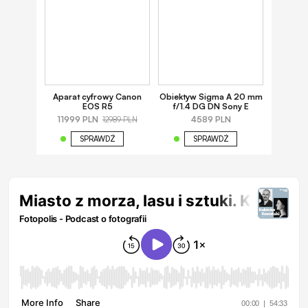
Aparat cyfrowy Canon
Obiektyw Sigma A 20 mm
EOS R5
f/1.4 DG DN Sony E
11999 PLN
4589 PLN
12989 PLN
SPRAWDŹ
SPRAWDŹ