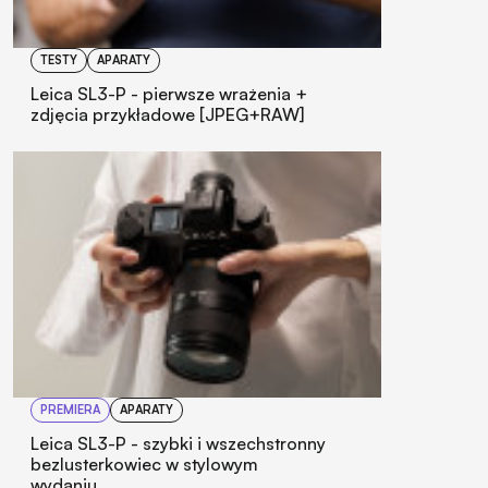
TESTY
APARATY
Leica SL3-P - pierwsze wrażenia +
zdjęcia przykładowe [JPEG+RAW]
PREMIERA
APARATY
Leica SL3-P - szybki i wszechstronny
bezlusterkowiec w stylowym
wydaniu