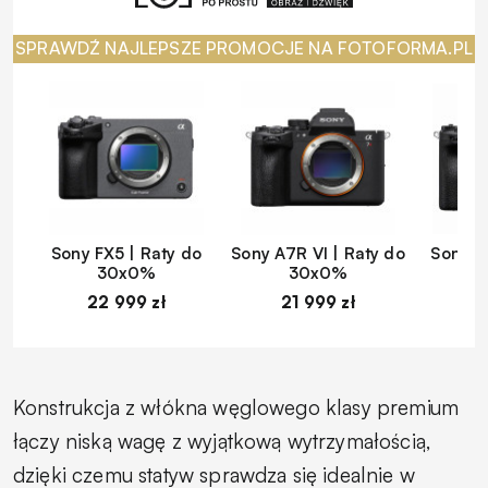
SPRAWDŹ NAJLEPSZE PROMOCJE NA FOTOFORMA.PL
Sony FX5 | Raty do
Sony A7R VI | Raty do
Sony A
30x0%
30x0%
22 999 zł
21 999 zł
1
Konstrukcja z włókna węglowego klasy premium
łączy niską wagę z wyjątkową wytrzymałością,
dzięki czemu statyw sprawdza się idealnie w