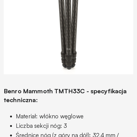
Benro Mammoth TMTH33C - specyfikacja
techniczna:
Materiał: włókno węglowe
Liczba sekcji nóg: 3
Średnice nóg (z góry na dół): 32,4 mm /