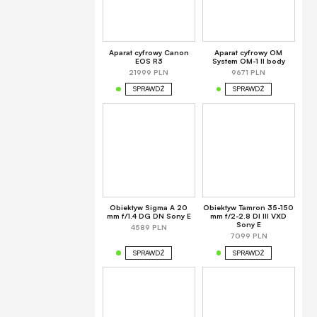
Aparat cyfrowy Canon
Aparat cyfrowy OM
EOS R3
System OM-1 II body
21999 PLN
9671 PLN
SPRAWDŹ
SPRAWDŹ
Obiektyw Sigma A 20
Obiektyw Tamron 35-150
mm f/1.4 DG DN Sony E
mm f/2-2.8 DI III VXD
Sony E
4589 PLN
7099 PLN
SPRAWDŹ
SPRAWDŹ