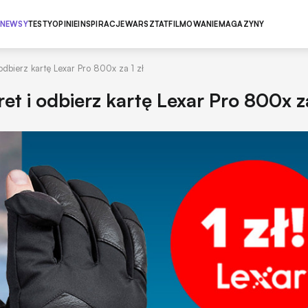
NEWSY
TESTY
OPINIE
INSPIRACJE
WARSZTAT
FILMOWANIE
MAGAZYNY
 odbierz kartę Lexar Pro 800x za 1 zł
et i odbierz kartę Lexar Pro 800x za