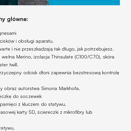
chy główne:
agnesami
isków i obsługi aparatu.
rte i nie przeszkadzają tak długo, jak potrzebujesz.
ełna Merino, izolacja Thinsulate (C100/C70), skóra
er twill.
rzyczepny odcisk dłoni zapewnia bezstresową kontrolę
y obraz autorstwa Simona Markhofa.
eczkę do soczewek
pamięci z kluczem do statywu.
owej karty SD, ściereczki z mikrofibry lub
tatywu.