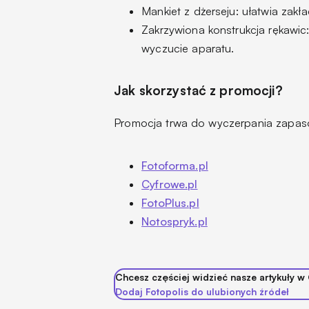
Mankiet z dżerseju: ułatwia zakł
Zakrzywiona konstrukcja rękawi
wyczucie aparatu.
Jak skorzystać z promocji?
Promocja trwa do wyczerpania zapasó
Fotoforma.pl
Cyfrowe.pl
FotoPlus.pl
Notospryk.pl
Chcesz częściej widzieć nasze artykuły w
Dodaj Fotopolis do ulubionych źródeł