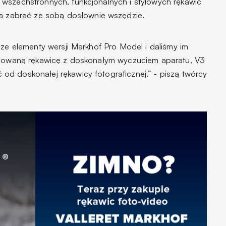
 wszechstronnych, funkcjonalnych i stylowych rękawic
na zabrać ze sobą dosłownie wszędzie.
sze elementy wersji Markhof Pro Model i daliśmy im
pasowaną rękawicę z doskonałym wyczuciem aparatu, V3
d doskonałej rękawicy fotograficznej.” - piszą twórcy