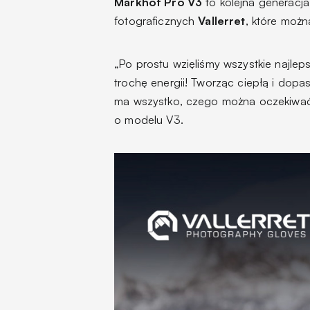
Markhof Pro V3
to kolejna generacja
fotograficznych
Vallerret
, które moż
„Po prostu wzięliśmy wszystkie najlep
trochę energii! Tworząc ciepłą i do
ma wszystko, czego można oczekiwać o
o modelu V3.