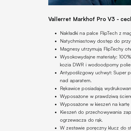
Vallerret Markhof Pro V3 - ce
Nakładki na palce FlipTech z m
Natychmiastowy dostęp do przyc
Magnesy utrzymują FlipTechy otwa
Wysokowydajne materiały: 100% w
kozia DWR i wodoodporny poliest
Antypoślizgowy uchwyt: Super p
nad aparatem.
Rękawice posiadają wydrukowan
Wyposażone w prawdziwą ścier
Wyposażone w kieszeń na kartę 
Kieszeń do przechowywania zapas
ogrzewacza do rąk.
W zestawie poręczny klucz do s