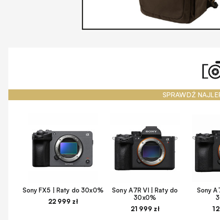
SPRAWDŹ NAJLE
Sony FX5 | Raty do 30x0%
Sony A7R VI | Raty do
Sony A7
30x0%
22 999 zł
21 999 zł
12