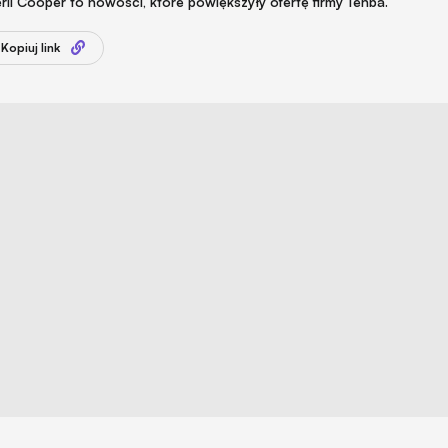
rii Cooper to nowości, które powiększyły ofertę firmy Tenba.
Kopiuj link