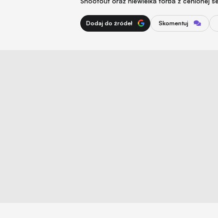
Shootout oraz niewielka torba z cenionej se
Dodaj do źródeł
Skomentuj