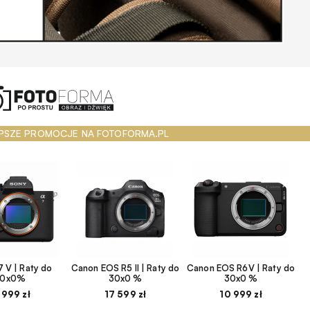
PSZE PROMOCJE NA FOTOFORMA.PL
 V | Raty do
Canon EOS R5 II | Raty do
Canon EOS R6V | Raty do
30x0%
30x0 %
30x0 %
 999 zł
17 599 zł
10 999 zł