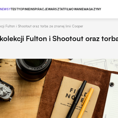
NEWSY
TESTY
OPINIE
INSPIRACJE
WARSZTAT
FILMOWANIE
MAGAZYNY
ji Fulton i Shootout oraz torba ze znanej linii Cooper
olekcji Fulton i Shootout oraz torb