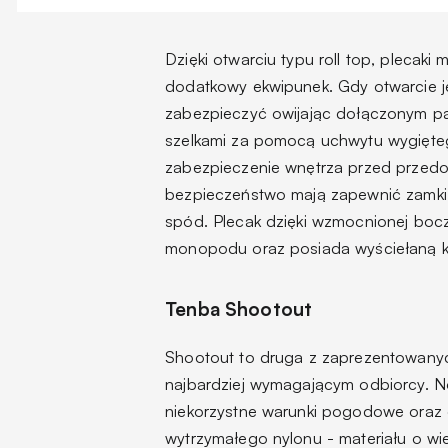
Dzięki otwarciu typu roll top, plecak
dodatkowy ekwipunek. Gdy otwarcie j
zabezpieczyć owijając dołączonym p
szelkami za pomocą uchwytu wygięteg
zabezpieczenie wnętrza przed przedos
bezpieczeństwo mają zapewnić zamk
spód. Plecak dzięki wzmocnionej bocz
monopodu oraz posiada wyściełaną ko
Tenba Shootout
Shootout to druga z zaprezentowanyc
najbardziej wymagającym odbiorcy.
N
niekorzystne warunki pogodowe oraz 
wytrzymałego nylonu - materiału o wie