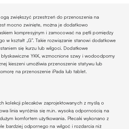
i mogą zwiększyć przestrzeń do przenoszenia na
est mocno zwinięte, można je dodatkowo
askiem kompresyjnym i zamocować na pętli pomiędzy
o w kształt „G”. Takie rozwiązanie stanowi dodatkowe
taniem się kurzu lub wilgoci. Dodatkowe
i błyskawiczne YKK, wzmocnione szwy i wodoodporny
nej kieszeni umożliwia przenoszenie statywu lub
morę na przenoszenie iPada lub tablet.
h kolekcji plecaków zaprojektowanych z myślą o
owa linia wyróżnia się m.in. wysoką odpornością na
dużym komfortem użytkowania. Plecaki wykonano z
le bardziej odpornego na wilgoć i rozdarcia niż