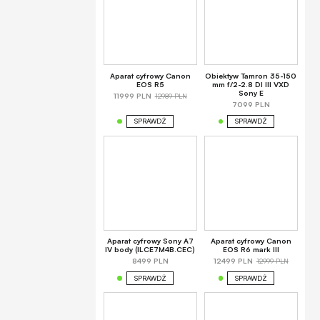
Aparat cyfrowy Canon
Obiektyw Tamron 35-150
EOS R5
mm f/2-2.8 DI III VXD
Sony E
12989 PLN
11999 PLN
7099 PLN
SPRAWDŹ
SPRAWDŹ
Aparat cyfrowy Sony A7
Aparat cyfrowy Canon
IV body (ILCE7M4B.CEC)
EOS R6 mark III
12999 PLN
8499 PLN
12499 PLN
SPRAWDŹ
SPRAWDŹ