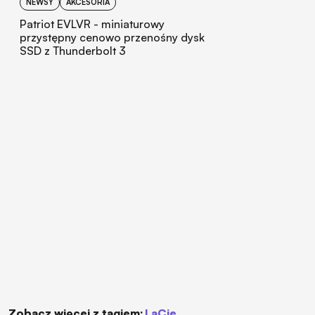
NEWSY
AKCESORIA
Patriot EVLVR - miniaturowy
przystępny cenowo przenośny dysk
SSD z Thunderbolt 3
Zobacz więcej z tagiem:
LaCie