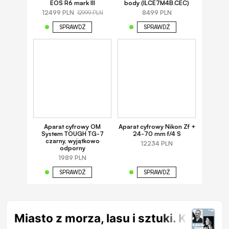
EOS R6 mark III
body (ILCE7M4B.CEC)
12499 PLN
8499 PLN
12999 PLN
SPRAWDŹ
SPRAWDŹ
Aparat cyfrowy OM
Aparat cyfrowy Nikon Zf +
System TOUGH TG-7
24-70 mm f/4 S
czarny, wyjątkowo
12234 PLN
odporny
1989 PLN
SPRAWDŹ
SPRAWDŹ