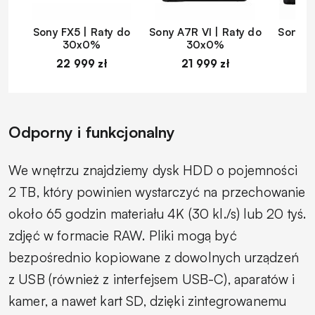
Sony FX5 | Raty do
Sony A7R VI | Raty do
Sony A
30x0%
30x0%
22 999 zł
21 999 zł
1
Odporny i funkcjonalny
We wnętrzu znajdziemy dysk HDD o pojemności
2 TB, który powinien wystarczyć na przechowanie
około 65 godzin materiału 4K (30 kl./s) lub 20 tyś.
zdjęć w formacie RAW. Pliki mogą być
bezpośrednio kopiowane z dowolnych urządzeń
z USB (również z interfejsem USB-C), aparatów i
kamer, a nawet kart SD, dzięki zintegrowanemu