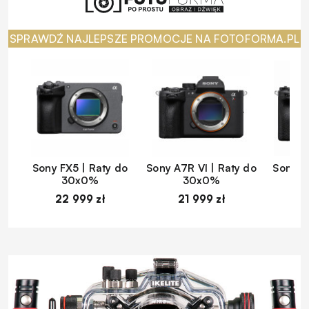
SPRAWDŹ NAJLEPSZE PROMOCJE NA FOTOFORMA.PL
Sony FX5 | Raty do
Sony A7R VI | Raty do
Sony A
30x0%
30x0%
22 999 zł
21 999 zł
1