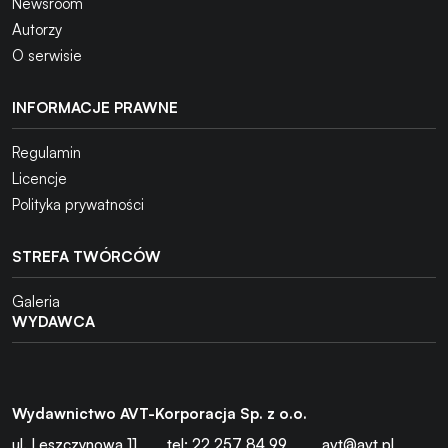
Newsroom
Autorzy
O serwisie
INFORMACJE PRAWNE
Regulamin
Licencje
Polityka prywatności
STREFA TWÓRCÓW
Galeria
WYDAWCA
Wydawnictwo AVT-Korporacja Sp. z o.o.
ul. Leszczynowa 11
tel: 22 257 84 99
avt@avt.pl