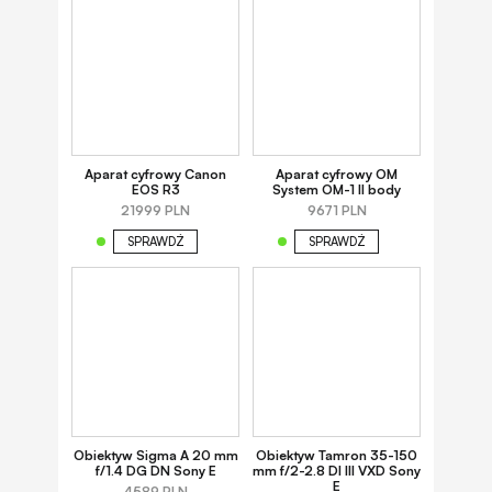
Aparat cyfrowy Canon
Aparat cyfrowy OM
EOS R3
System OM-1 II body
21999 PLN
9671 PLN
SPRAWDŹ
SPRAWDŹ
Obiektyw Sigma A 20 mm
Obiektyw Tamron 35-150
f/1.4 DG DN Sony E
mm f/2-2.8 DI III VXD Sony
E
4589 PLN