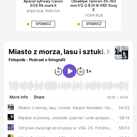
Aparat cyfrowy Canon
Obiektyw Tamron 35-150
EOS R6 mark II
mm f/2-2.8 DI III VXD Sony
E
8199 PLN
8945 PLN
7099 PLN
SPRAWDŹ
SPRAWDŹ