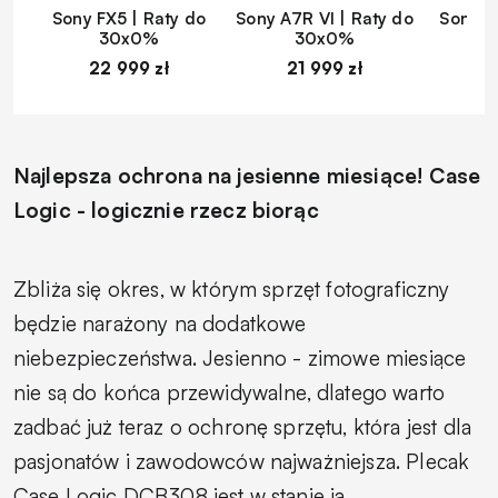
Sony FX5 | Raty do
Sony A7R VI | Raty do
Sony A
30x0%
30x0%
22 999 zł
21 999 zł
1
Najlepsza ochrona na jesienne miesiące! Case
Logic - logicznie rzecz biorąc
Zbliża się okres, w którym sprzęt fotograficzny
będzie narażony na dodatkowe
niebezpieczeństwa. Jesienno - zimowe miesiące
nie są do końca przewidywalne, dlatego warto
zadbać już teraz o ochronę sprzętu, która jest dla
pasjonatów i zawodowców najważniejsza. Plecak
Case Logic DCB308 jest w stanie ją