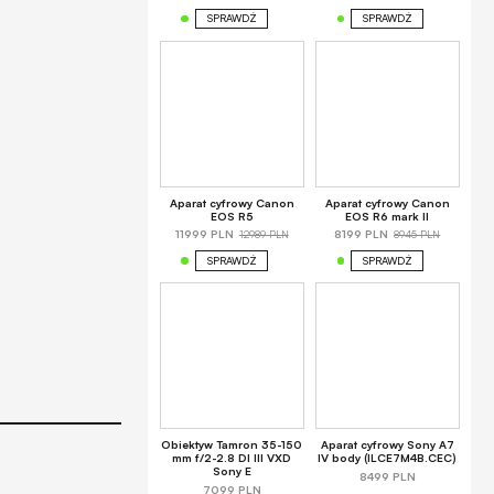
SPRAWDŹ
SPRAWDŹ
Aparat cyfrowy Canon
Aparat cyfrowy Canon
EOS R5
EOS R6 mark II
12989 PLN
8945 PLN
11999 PLN
8199 PLN
SPRAWDŹ
SPRAWDŹ
Obiektyw Tamron 35-150
Aparat cyfrowy Sony A7
mm f/2-2.8 DI III VXD
IV body (ILCE7M4B.CEC)
Sony E
8499 PLN
7099 PLN