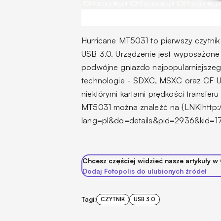
Hurricane MT5031 to pierwszy czytnik
USB 3.0. Urządzenie jest wyposażone
podwójne gniazdo najpopularniejszeg
technologie - SDXC, MSXC oraz CF U
niektórymi kartami prędkości transfer
MT5031 można znaleźć na {LNK|http:
lang=pl&do=details&pid=2936&kid=17;t
Chcesz częściej widzieć nasze artykuły w
Dodaj Fotopolis do ulubionych źródeł
Tagi:
CZYTNIK
USB 3.0