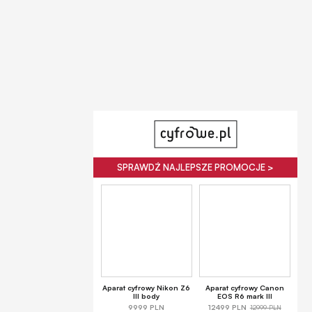
SPRAWDŹ NAJLEPSZE PROMOCJE >
Aparat cyfrowy Nikon Z6
Aparat cyfrowy Canon
III body
EOS R6 mark III
12999 PLN
9999 PLN
12499 PLN