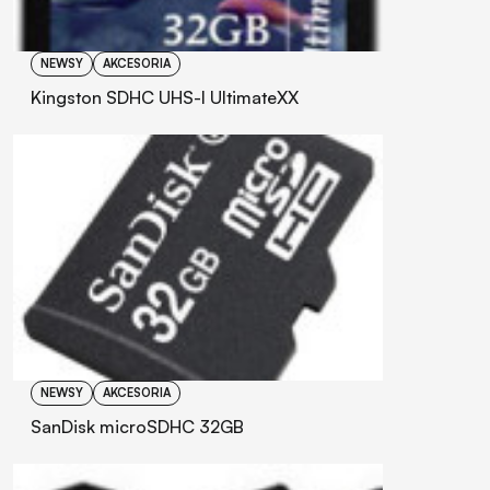
NEWSY
AKCESORIA
Kingston SDHC UHS-I UltimateXX
NEWSY
AKCESORIA
SanDisk microSDHC 32GB