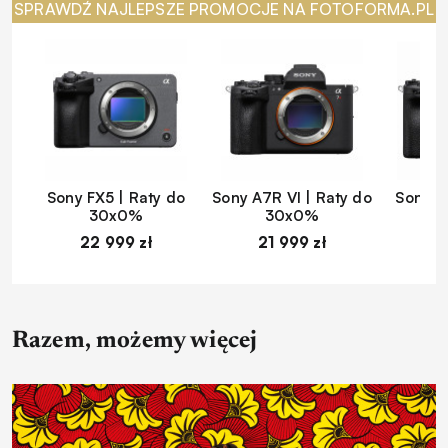
SPRAWDŹ NAJLEPSZE PROMOCJE NA FOTOFORMA.PL
Sony FX5 | Raty do
Sony A7R VI | Raty do
Sony A
30x0%
30x0%
22 999 zł
21 999 zł
1
Razem, możemy więcej