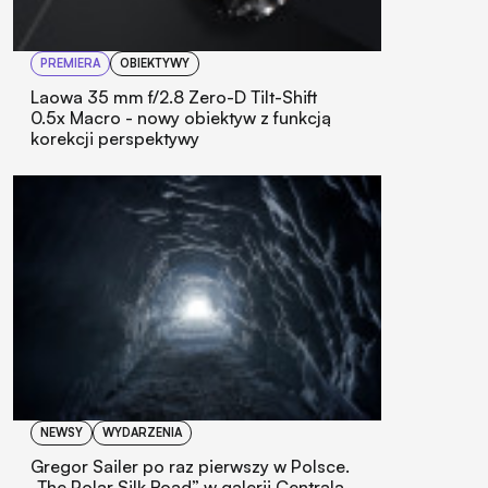
PREMIERA
OBIEKTYWY
Laowa 35 mm f/2.8 Zero-D Tilt-Shift
0.5x Macro - nowy obiektyw z funkcją
korekcji perspektywy
NEWSY
WYDARZENIA
Gregor Sailer po raz pierwszy w Polsce.
„The Polar Silk Road” w galerii Centrala