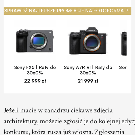
SPRAWDŹ NAJLEPSZE PROMOCJE NA FOTOFORMA.PL
Sony FX5 | Raty do
Sony A7R VI | Raty do
Sony A
30x0%
30x0%
22 999 zł
21 999 zł
1
Jeżeli macie w zanadrzu ciekawe zdjęcia
architektury, możecie zgłosić je do kolejnej edycj
konkursu, która rusza już wiosną. Zgłoszenia