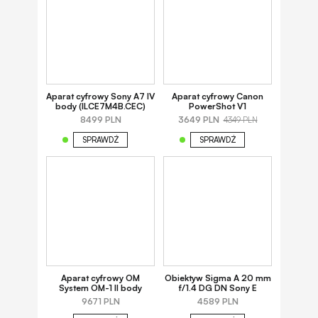
Aparat cyfrowy Sony A7 IV
Aparat cyfrowy Canon
body (ILCE7M4B.CEC)
PowerShot V1
8499 PLN
3649 PLN
4349 PLN
SPRAWDŹ
SPRAWDŹ
Aparat cyfrowy OM
Obiektyw Sigma A 20 mm
System OM-1 II body
f/1.4 DG DN Sony E
9671 PLN
4589 PLN