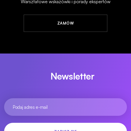
Warsztatowe wskazówki i porady ekspertów
ZAMÓW
Newsletter