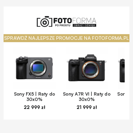
SPRAWDŹ NAJLEPSZE PROMOCJE NA FOTOFORMA.PL
Sony FX5 | Raty do
Sony A7R VI | Raty do
Sony A
30x0%
30x0%
22 999 zł
21 999 zł
1