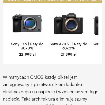
Sony FX5 | Raty do
Sony A7R VI | Raty do
Sony A
30x0%
30x0%
22 999 zł
21 999 zł
1
W matrycach CMOS każdy piksel jest
zintegrowany z przetwornikiem ładunku
elektrycznego na napięcie i wzmacniaczem tego
napięcia. Taka architektura eliminuje szumy