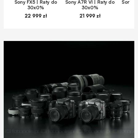
Sony FX5 | Raty do
Sony A7R VI | Raty do
Sony A
30x0%
30x0%
22 999 zł
21 999 zł
1