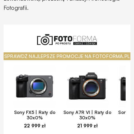
Fotografii.
SPRAWDŹ NAJLEPSZE PROMOCJE NA FOTOFORMA.PL
Sony FX5 | Raty do
Sony A7R VI | Raty do
Sony A
30x0%
30x0%
22 999 zł
21 999 zł
1