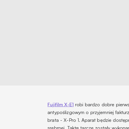
Fujifilm X-E1
robi bardzo dobre pierws
antypoślizgowym o przyjemniej faktur
brata - X-Pro 1. Aparat będzie dostę
srebrnej. Także tarcze zostały wykon