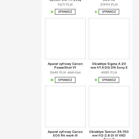
9671 PLN
21999 PLN
SPRAWDŹ
SPRAWDŹ
Aparat cyfrowy Canon
Obiektyw Sigma A 20
PowerShot V1
mm f/1.4 DG DN Sony E
4349 PLN
3649 PLN
4589 PLN
SPRAWDŹ
SPRAWDŹ
Aparat cyfrowy Canon
Obiektyw Tamron 35-150
EOS R6 mark III
mm f/2-2.8 DI III VXD