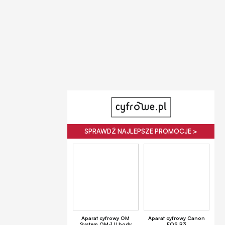
SPRAWDŹ NAJLEPSZE PROMOCJE >
Aparat cyfrowy OM
Aparat cyfrowy Canon
System OM-1 II body
EOS R3