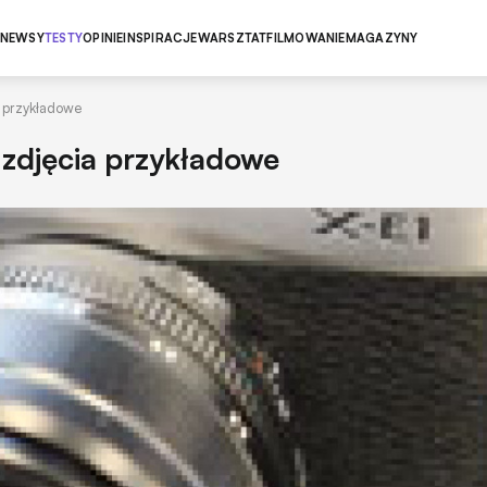
NEWSY
TESTY
OPINIE
INSPIRACJE
WARSZTAT
FILMOWANIE
MAGAZYNY
a przykładowe
i zdjęcia przykładowe