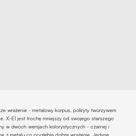
ze wrażenie - metalowy korpus, pokryty tworzywem
ze. X-E1 jest trochę mniejszy od swojego starszego
pny w dwóch wersjach kolorystycznych - czarnej i
ane z metalu co pogłębia dobre wrażenie. Jedyne