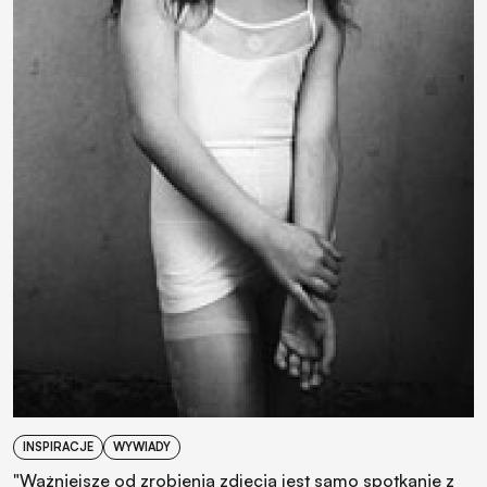
INSPIRACJE
WYWIADY
"Ważniejsze od zrobienia zdjęcia jest samo spotkanie z