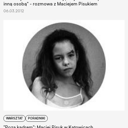
inną osobą" - rozmowa z Maciejem Pisukiem
06.03.2012
WARSZTAT
PORADNIKI
"Poza kadrem": Maciej Pisuk w Katowicach