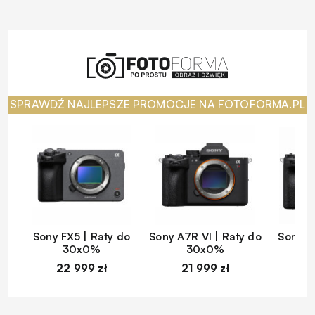
SPRAWDŹ NAJLEPSZE PROMOCJE NA FOTOFORMA.PL
Sony FX5 | Raty do
Sony A7R VI | Raty do
Sony A
30x0%
30x0%
22 999 zł
21 999 zł
1