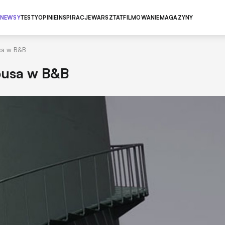
NEWSY
TESTY
OPINIE
INSPIRACJE
WARSZTAT
FILMOWANIE
MAGAZYNY
usa w B&B
busa w B&B