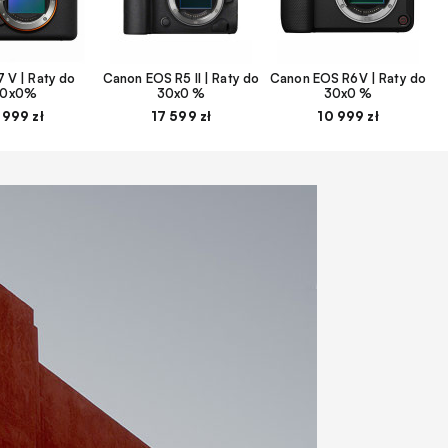
 V | Raty do
Canon EOS R5 II | Raty do
Canon EOS R6V | Raty do
30x0%
30x0 %
30x0 %
 999 zł
17 599 zł
10 999 zł