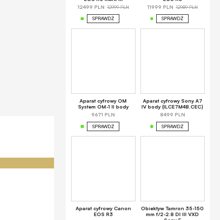
12999 PLN
12989 PLN
12499 PLN
11999 PLN
SPRAWDŹ
SPRAWDŹ
Aparat cyfrowy OM
Aparat cyfrowy Sony A7
System OM-1 II body
IV body (ILCE7M4B.CEC)
9671 PLN
8499 PLN
SPRAWDŹ
SPRAWDŹ
Aparat cyfrowy Canon
Obiektyw Tamron 35-150
EOS R3
mm f/2-2.8 DI III VXD