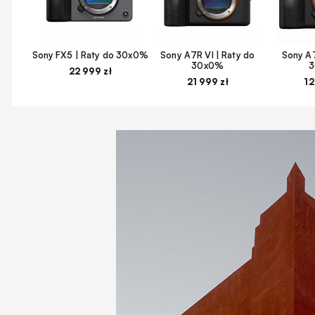
Sony FX5 | Raty do 30x0%
Sony A7R VI | Raty do
Sony A7
30x0%
22 999 zł
21 999 zł
12