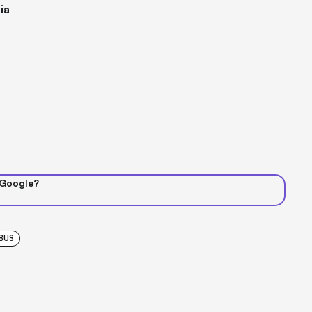
ia
 Google?
BUS