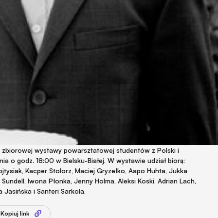
ż zbiorowej wystawy powarsztatowej studentów z Polski i
dnia o godz. 18:00 w Bielsku-Białej. W wystawie udział biorą:
jtysiak, Kacper Stolorz, Maciej Gryzełko, Aapo Huhta, Jukka
a Sundell, Iwona Płonka, Jenny Holma, Aleksi Koski, Adrian Lach,
Jasińska i Santeri Sarkola.
Kopiuj link