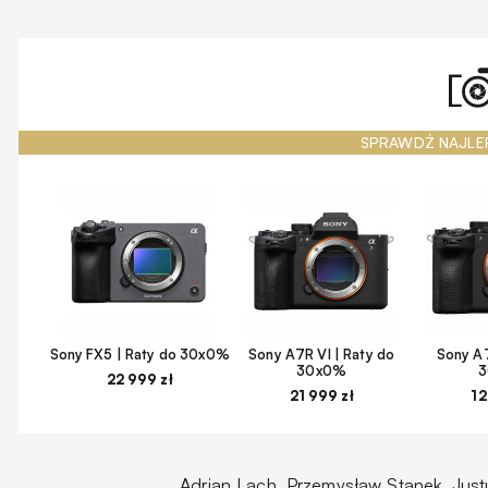
SPRAWDŹ NAJLE
Sony FX5 | Raty do 30x0%
Sony A7R VI | Raty do
Sony A7
30x0%
22 999 zł
21 999 zł
12
Adrian Lach, Przemysław Stanek, Justu