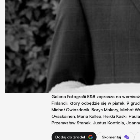
Galeria Fotografii B&B zaprasza na wernisa
Finlandii, który odbędzie się w piątek, 9 gru
Michał Gwiazdonik, Borys Makary, Michał Wo
Ovaskainen, Maria Kallea, Heikki Kaski, Paul
Przemysław Stanek, Justus Kontiola, Joanna 
Dodaj do źródeł
Skomentuj