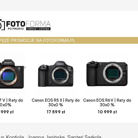
PSZE PROMOCJE NA FOTOFORMA.PL
 V | Raty do
Canon EOS R5 II | Raty do
Canon EOS R6V | Raty do
30x0%
30x0 %
30x0 %
 999 zł
17 599 zł
10 999 zł
s Kontiola, Joanna Jasińska, Santeri Sarkola.