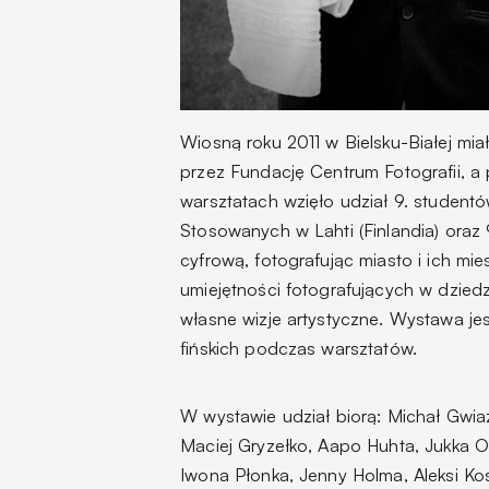
Wiosną roku 2011 w Bielsku-Białej miał
przez Fundację Centrum Fotografii, a
warsztatach wzięło udział 9. student
Stosowanych w Lahti (Finlandia) oraz 
cyfrową, fotografując miasto i ich mi
umiejętności fotografujących w dziedzi
własne wizje artystyczne. Wystawa jes
fińskich podczas warsztatów.
W wystawie udział biorą: Michał Gwiaz
Maciej Gryzełko, Aapo Huhta, Jukka Ova
Iwona Płonka, Jenny Holma, Aleksi Ko