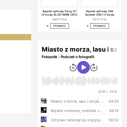
Aparat cyfrowy Sony A7
Aparat cyfrowy OM
IV body (ILCE7M4B.CEC)
System OM-1 II body
8499 PLN
9671 PLN
SPRAWDŹ
SPRAWDŹ