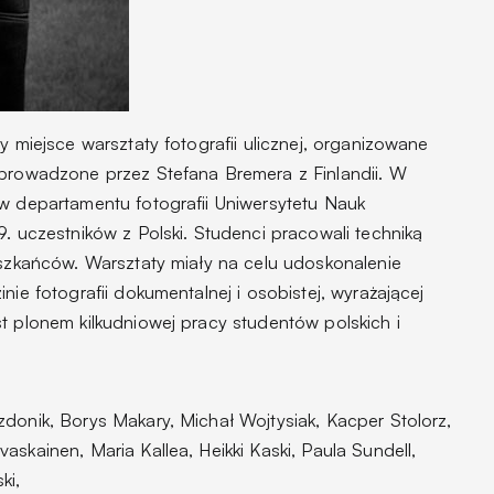
y miejsce warsztaty fotografii ulicznej, organizowane
 prowadzone przez Stefana Bremera z Finlandii. W
ów departamentu fotografii Uniwersytetu Nauk
9. uczestników z Polski. Studenci pracowali techniką
eszkańców. Warsztaty miały na celu udoskonalenie
nie fotografii dokumentalnej i osobistej, wyrażającej
t plonem kilkudniowej pracy studentów polskich i
donik, Borys Makary, Michał Wojtysiak, Kacper Stolorz,
skainen, Maria Kallea, Heikki Kaski, Paula Sundell,
ski,