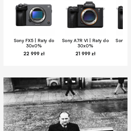
Sony FX5 | Raty do
Sony A7R VI | Raty do
Sony A
30x0%
30x0%
22 999 zł
21 999 zł
1