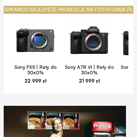
SPRAWDŹ NAJLEPSZE PROMOCJE NA FOTOFORMA.PL
Sony FX5 | Raty do
Sony A7R VI | Raty do
Sony A
30x0%
30x0%
22 999 zł
21 999 zł
1