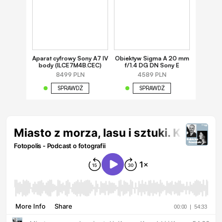
Aparat cyfrowy Sony A7 IV
Obiektyw Sigma A 20 mm
body (ILCE7M4B.CEC)
f/1.4 DG DN Sony E
8499 PLN
4589 PLN
SPRAWDŹ
SPRAWDŹ