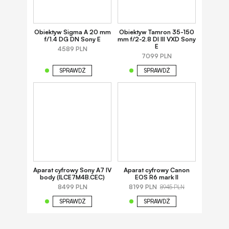
Obiektyw Sigma A 20 mm
Obiektyw Tamron 35-150
f/1.4 DG DN Sony E
mm f/2-2.8 DI III VXD Sony
E
4589 PLN
7099 PLN
SPRAWDŹ
SPRAWDŹ
Aparat cyfrowy Sony A7 IV
Aparat cyfrowy Canon
body (ILCE7M4B.CEC)
EOS R6 mark II
8499 PLN
8199 PLN
8945 PLN
SPRAWDŹ
SPRAWDŹ