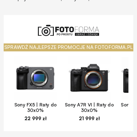
SPRAWDŹ NAJLEPSZE PROMOCJE NA FOTOFORMA.PL
Sony FX5 | Raty do
Sony A7R VI | Raty do
Sony A
30x0%
30x0%
22 999 zł
21 999 zł
1