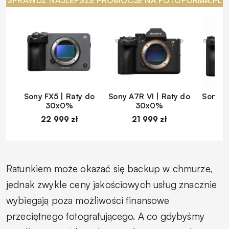
SPRAWDŹ NAJLEPSZE PROMOCJE NA FOTOFORMA.PL
Sony FX5 | Raty do
Sony A7R VI | Raty do
Sony A
30x0%
30x0%
22 999 zł
21 999 zł
1
Ratunkiem może okazać się backup w chmurze,
jednak zwykle ceny jakościowych usług znacznie
wybiegają poza możliwości finansowe
przeciętnego fotografującego. A co gdybyśmy