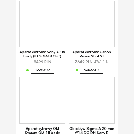
Aparat cyfrowy Sony A7 IV
Aparat cyfrowy Canon
body (ILCE7M4B.CEC)
PowerShot V1
8499 PLN
3649 PLN
4349 PLN
SPRAWDŹ
SPRAWDŹ
Aparat cyfrowy OM
Obiektyw Sigma A 20 mm
System OM-1 II body
f/1.4 DG DN Sony E