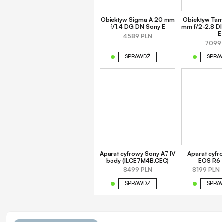
Obiektyw Sigma A 20 mm
Obiektyw Ta
f/1.4 DG DN Sony E
mm f/2-2.8 DI
E
4589 PLN
7099
SPRAWDŹ
SPRA
Aparat cyfrowy Sony A7 IV
Aparat cyf
body (ILCE7M4B.CEC)
EOS R6 
8499 PLN
8199 PLN
SPRAWDŹ
SPRA