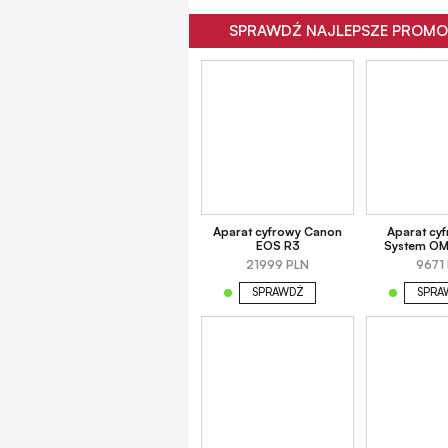
SPRAWDŹ NAJLEPSZE PROMO
Aparat cyfrowy Canon
Aparat cy
EOS R3
System OM-
21999 PLN
9671
SPRAWDŹ
SPRA