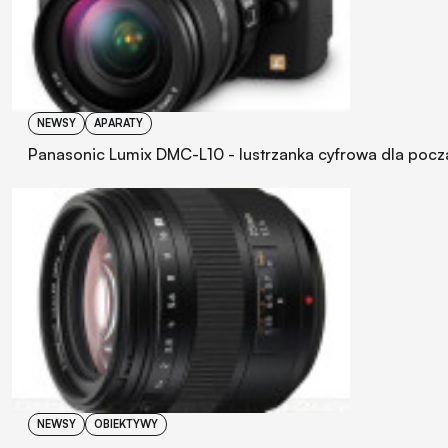
NEWSY
APARATY
Panasonic Lumix DMC-L10 - lustrzanka cyfrowa dla pocz
NEWSY
OBIEKTYWY