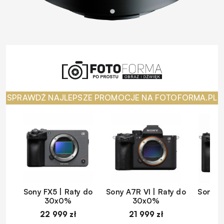
SPRAWDŹ NAJLEPSZE PROMOCJE NA FOTOFORMA.PL
Sony FX5 | Raty do
Sony A7R VI | Raty do
Sony A
30x0%
30x0%
22 999 zł
21 999 zł
1