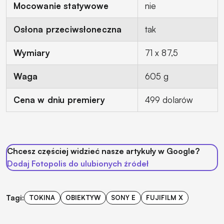
Mocowanie statywowe
nie
Osłona przeciwsłoneczna
tak
Wymiary
71 x 87,5
Waga
605 g
Cena w dniu premiery
499 dolarów
Chcesz częściej widzieć nasze artykuły w Google?
Dodaj Fotopolis do ulubionych źródeł
Tagi:
TOKINA
OBIEKTYW
SONY E
FUJIFILM X