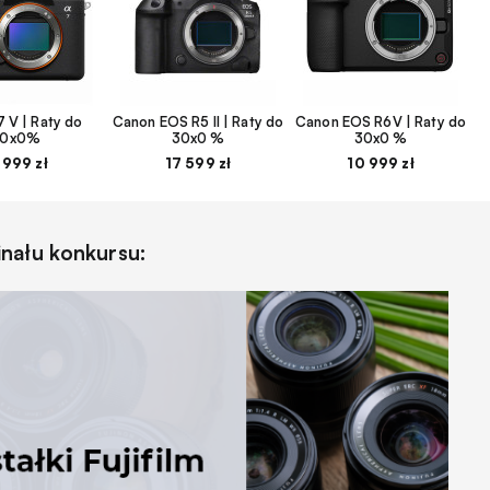
 V | Raty do
Canon EOS R5 II | Raty do
Canon EOS R6V | Raty do
30x0%
30x0 %
30x0 %
 999 zł
17 599 zł
10 999 zł
nału konkursu: