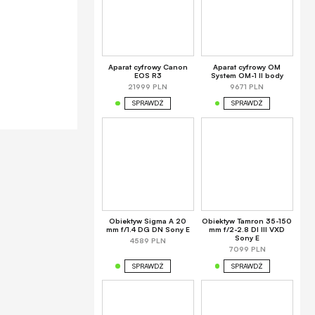
Aparat cyfrowy Canon
Aparat cyfrowy OM
EOS R3
System OM-1 II body
21999 PLN
9671 PLN
SPRAWDŹ
SPRAWDŹ
Obiektyw Sigma A 20
Obiektyw Tamron 35-150
mm f/1.4 DG DN Sony E
mm f/2-2.8 DI III VXD
Sony E
4589 PLN
7099 PLN
SPRAWDŹ
SPRAWDŹ