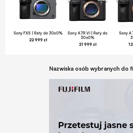
Sony FX5 | Raty do 30x0%
Sony A7R VI | Raty do
Sony A7
30x0%
22 999 zł
21 999 zł
12
Nazwiska osób wybranych do fi