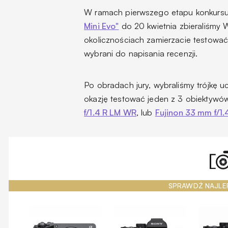
W ramach pierwszego etapu konkurs
Mini Evo"
do 20 kwietnia zbieraliśmy W
okolicznościach zamierzacie testować
wybrani do napisania recenzji.
Po obradach jury, wybraliśmy trójkę u
okazję testować jeden z 3 obiektywów 
f/1.4 R LM WR
, lub
Fujinon 33 mm f/1.
SPRAWDŹ NAJLE