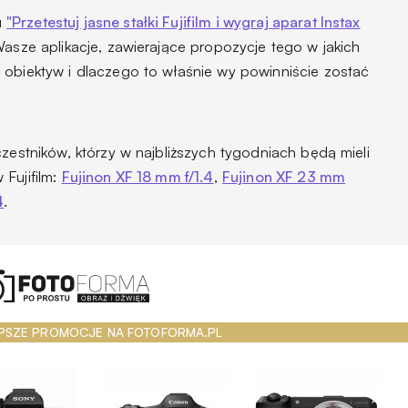
u
"Przetestuj jasne stałki Fujifilm i wygraj aparat Instax
asze aplikacje, zawierające propozycje tego w jakich
 obiektyw i dlaczego to właśnie wy powinniście zostać
czestników, którzy w najbliższych tygodniach będą mieli
Fujifilm:
Fujinon XF 18 mm f/1.4
,
Fujinon XF 23 mm
4
.
PSZE PROMOCJE NA FOTOFORMA.PL