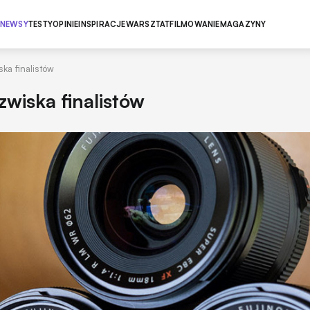
NEWSY
TESTY
OPINIE
INSPIRACJE
WARSZTAT
FILMOWANIE
MAGAZYNY
ska finalistów
azwiska finalistów