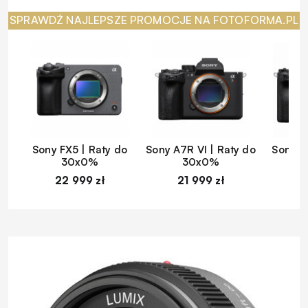
SPRAWDŹ NAJLEPSZE PROMOCJE NA FOTOFORMA.PL
Sony FX5 | Raty do
Sony A7R VI | Raty do
Sony A
30x0%
30x0%
22 999 zł
21 999 zł
1