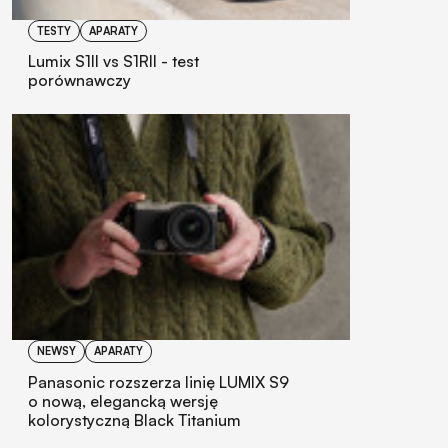
TESTY
APARATY
Lumix S1II vs S1RII - test
porównawczy
NEWSY
APARATY
Panasonic rozszerza linię LUMIX S9
o nową, elegancką wersję
kolorystyczną Black Titanium