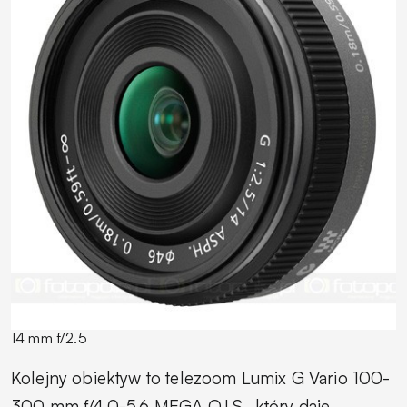
14 mm f/2.5
Kolejny obiektyw to telezoom Lumix G Vario 100-
300 mm f/4.0-5.6 MEGA O.I.S., który daje