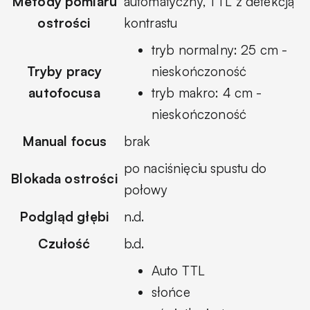
Metody pomiaru
automatyczny, TTL z detekcją
ostrości
kontrastu
tryb normalny: 25 cm -
Tryby pracy
nieskończoność
autofocusa
tryb makro: 4 cm -
nieskończoność
Manual focus
brak
po naciśnięciu spustu do
Blokada ostrości
połowy
Podgląd głębi
n.d.
Czułość
b.d.
Auto TTL
słońce