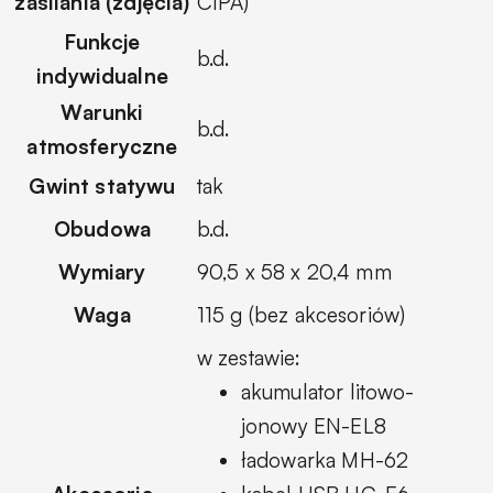
zasilania (zdjęcia)
CIPA)
Funkcje
b.d.
indywidualne
Warunki
b.d.
atmosferyczne
Gwint statywu
tak
Obudowa
b.d.
Wymiary
90,5 x 58 x 20,4 mm
Waga
115 g (bez akcesoriów)
w zestawie:
akumulator litowo-
jonowy EN-EL8
ładowarka MH-62