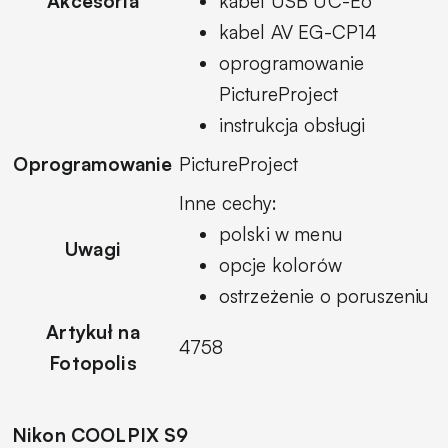
Akcesoria
kabel USB UC-E6
kabel AV EG-CP14
oprogramowanie
PictureProject
instrukcja obsługi
Oprogramowanie
PictureProject
Inne cechy:
polski w menu
Uwagi
opcje kolorów
ostrzeżenie o poruszeniu
Artykuł na
4758
Fotopolis
Nikon COOLPIX S9