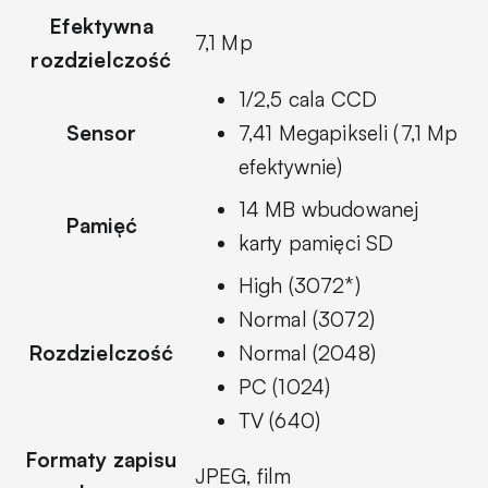
Efektywna
7,1 Mp
rozdzielczość
1/2,5 cala CCD
Sensor
7,41 Megapikseli (7,1 Mp
efektywnie)
14 MB wbudowanej
Pamięć
karty pamięci SD
High (3072*)
Normal (3072)
Rozdzielczość
Normal (2048)
PC (1024)
TV (640)
Formaty zapisu
JPEG, film