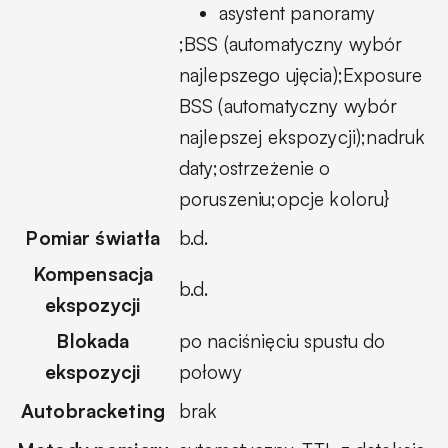
asystent panoramy
;BSS (automatyczny wybór
najlepszego ujęcia);Exposure
BSS (automatyczny wybór
najlepszej ekspozycji);nadruk
daty;ostrzeżenie o
poruszeniu;opcje koloru}
Pomiar światła
b.d.
Kompensacja
b.d.
ekspozycji
Blokada
po naciśnięciu spustu do
ekspozycji
połowy
Autobracketing
brak