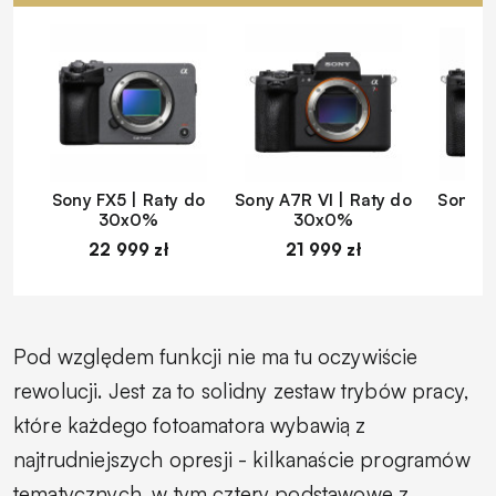
Sony FX5 | Raty do
Sony A7R VI | Raty do
Sony A
30x0%
30x0%
22 999 zł
21 999 zł
1
Pod względem funkcji nie ma tu oczywiście
rewolucji. Jest za to solidny zestaw trybów pracy,
które każdego fotoamatora wybawią z
najtrudniejszych opresji - kilkanaście programów
tematycznych, w tym cztery podstawowe z