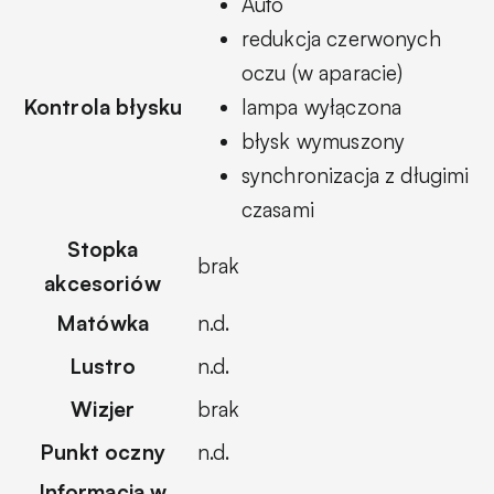
Auto
redukcja czerwonych
oczu (w aparacie)
Kontrola błysku
lampa wyłączona
błysk wymuszony
synchronizacja z długimi
czasami
Stopka
brak
akcesoriów
Matówka
n.d.
Lustro
n.d.
Wizjer
brak
Punkt oczny
n.d.
Informacja w