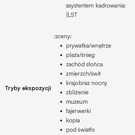
asystentem kadrowania:
{LST
;sceny:
prywatka/wnętrze
plaża/śnieg
zachód słońca
zmierzch/świt
krajobraz nocny
Tryby ekspozycji
zbliżenie
muzeum
fajerwerki
kopia
pod światło