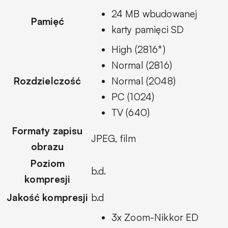
24 MB wbudowanej
Pamięć
karty pamięci SD
High (2816*)
Normal (2816)
Rozdzielczość
Normal (2048)
PC (1024)
TV (640)
Formaty zapisu
JPEG, film
obrazu
Poziom
b.d.
kompresji
Jakość kompresji
b.d
3x Zoom-Nikkor ED