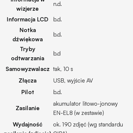
n.d.
wizjerze
Informacja LCD
b.d.
Notka
b.d.
dźwiękowa
Tryby
b.d
odtwarzania
Samowyzwalacz
tak, 10 s
Złącza
USB, wyjście AV
Pilot
b.d.
akumulator litowo-jonowy
Zasilanie
EN-EL8 (w zestawie)
Wydajność
ok. 190 zdjęć (wg standardu