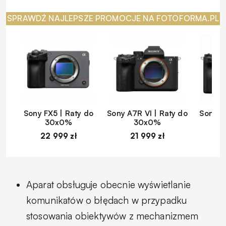
SPRAWDŹ NAJLEPSZE PROMOCJE NA FOTOFORMA.PL
Sony FX5 | Raty do
Sony A7R VI | Raty do
Sony A
30x0%
30x0%
22 999 zł
21 999 zł
1
Aparat obsługuje obecnie wyświetlanie
komunikatów o błędach w przypadku
stosowania obiektywów z mechanizmem