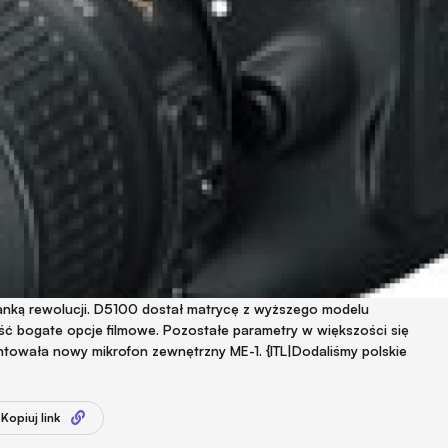
zanką rewolucji. D5100 dostał matrycę z wyższego modelu
ść bogate opcje filmowe. Pozostałe parametry w większości się
zentowała nowy mikrofon zewnętrzny ME-1. {ITL|Dodaliśmy polskie
Kopiuj link