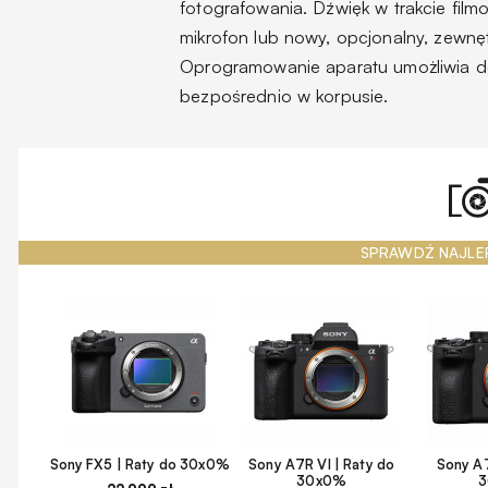
fotografowania. Dźwięk w trakcie fi
mikrofon lub nowy, opcjonalny, zewnę
Oprogramowanie aparatu umożliwia do
bezpośrednio w korpusie.
SPRAWDŹ NAJLE
Sony FX5 | Raty do 30x0%
Sony A7R VI | Raty do
Sony A7
30x0%