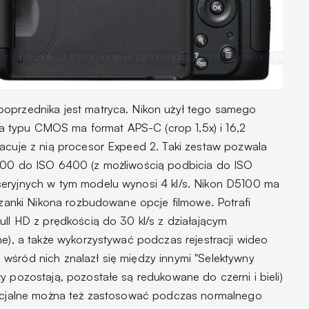
poprzednika jest matryca. Nikon użył tego samego
 typu CMOS ma format APS-C (crop 1,5x) i 16,2
racuje z nią procesor Expeed 2. Taki zestaw pozwala
 100 do ISO 6400 (z możliwością podbicia do ISO
seryjnych w tym modelu wynosi 4 kl/s. Nikon D5100 ma
trzanki Nikona rozbudowane opcje filmowe. Potrafi
ull HD z prędkością do 30 kl/s z działającym
me), a także wykorzystywać podczas rejestracji wideo
wśród nich znalazł się między innymi "Selektywny
y pozostają, pozostałe są redukowane do czerni i bieli)
specjalne można też zastosować podczas normalnego