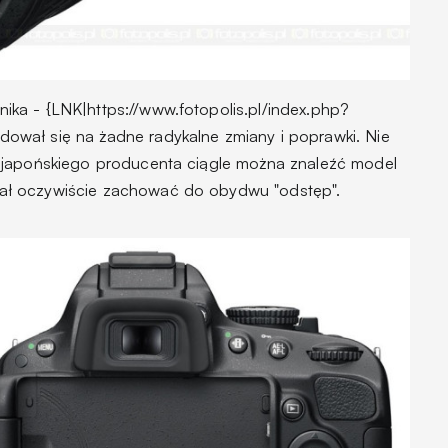
ka - {LNK|https://www.fotopolis.pl/index.php?
wał się na żadne radykalne zmiany i poprawki. Nie
 japońskiego producenta ciągle można znaleźć model
ł oczywiście zachować do obydwu "odstęp".