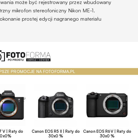
lmowania może być rejestrowany przez wbudowany
trzny mikrofon stereofoniczny Nikon ME-1.
konanie prostej edycji nagranego materiału
PSZE PROMOCJE NA FOTOFORMA.PL
 V | Raty do
Canon EOS R5 II | Raty do
Canon EOS R6V | Raty do
30x0%
30x0 %
30x0 %