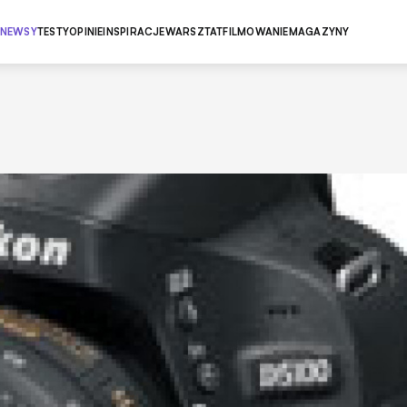
NEWSY
TESTY
OPINIE
INSPIRACJE
WARSZTAT
FILMOWANIE
MAGAZYNY