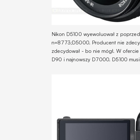
Nikon D5100 wyewoluował z poprzedni
n=8773;D5000. Producent nie zdecydo
zdecydował - bo nie mógł. W ofercie
D90 i najnowszy D7000. D5100 musia