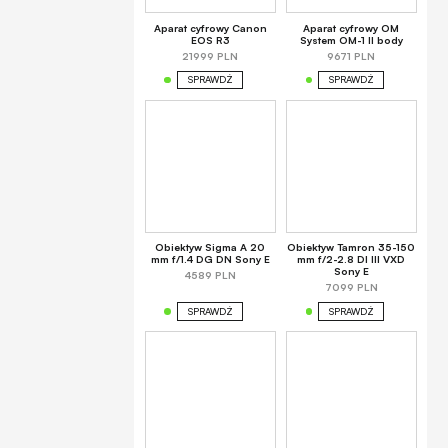
Aparat cyfrowy Canon
Aparat cyfrowy OM
EOS R3
System OM-1 II body
21999 PLN
9671 PLN
SPRAWDŹ
SPRAWDŹ
Obiektyw Sigma A 20
Obiektyw Tamron 35-150
mm f/1.4 DG DN Sony E
mm f/2-2.8 DI III VXD
Sony E
4589 PLN
7099 PLN
SPRAWDŹ
SPRAWDŹ