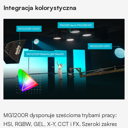
Integracja kolorystyczna
MG1200R dysponuje sześcioma trybami pracy:
HSI, RGBW, GEL, X-Y, CCT i FX. Szeroki zakres