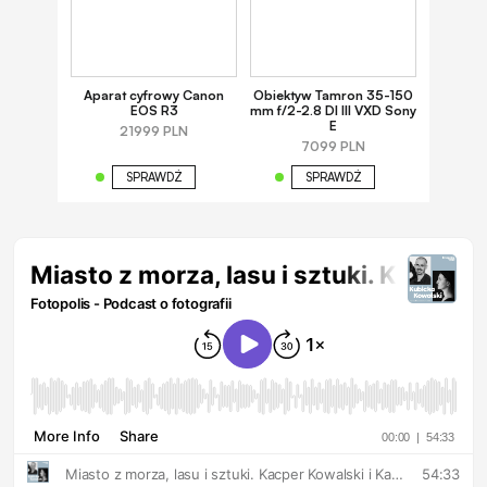
Aparat cyfrowy Canon
Obiektyw Tamron 35-150
EOS R3
mm f/2-2.8 DI III VXD Sony
E
21999 PLN
7099 PLN
SPRAWDŹ
SPRAWDŹ