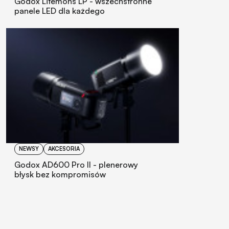
Godox Litemons LP - wszechstronne
panele LED dla każdego
NEWSY
AKCESORIA
Godox AD600 Pro II - plenerowy
błysk bez kompromisów