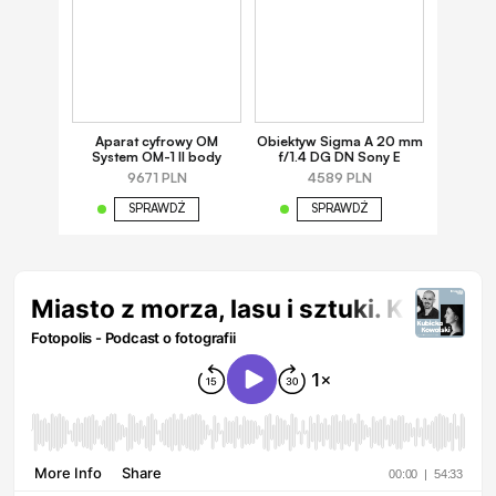
Aparat cyfrowy OM
Obiektyw Sigma A 20 mm
System OM-1 II body
f/1.4 DG DN Sony E
9671 PLN
4589 PLN
SPRAWDŹ
SPRAWDŹ