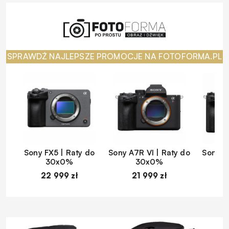
SPRAWDŹ NAJLEPSZE PROMOCJE NA FOTOFORMA.PL
Sony FX5 | Raty do
Sony A7R VI | Raty do
Sony A
30x0%
30x0%
22 999 zł
21 999 zł
1