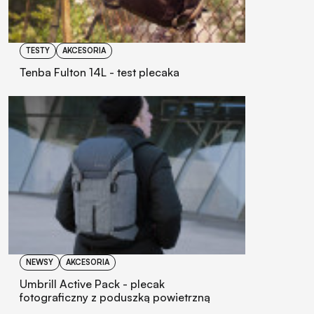
TESTY
AKCESORIA
Tenba Fulton 14L - test plecaka
NEWSY
AKCESORIA
Umbrill Active Pack - plecak
fotograficzny z poduszką powietrzną