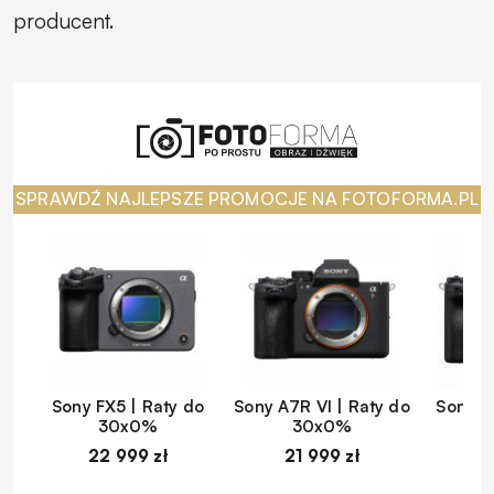
producent.
SPRAWDŹ NAJLEPSZE PROMOCJE NA FOTOFORMA.PL
Sony FX5 | Raty do
Sony A7R VI | Raty do
Sony A
30x0%
30x0%
22 999 zł
21 999 zł
1