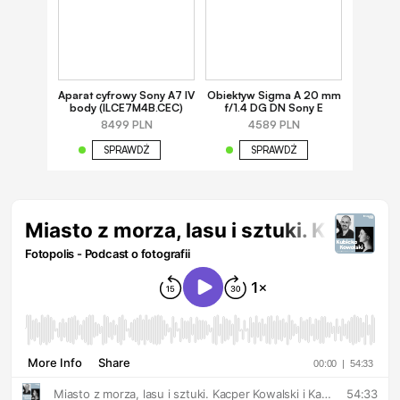
Aparat cyfrowy Sony A7 IV
Obiektyw Sigma A 20 mm
body (ILCE7M4B.CEC)
f/1.4 DG DN Sony E
8499 PLN
4589 PLN
SPRAWDŹ
SPRAWDŹ