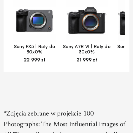
Sony FX5 | Raty do
Sony A7R VI | Raty do
Sony A
30x0%
30x0%
22 999 zł
21 999 zł
1
“
Zdjęcia zebrane w projekcie 100
Photographs: The Most Influential Images of