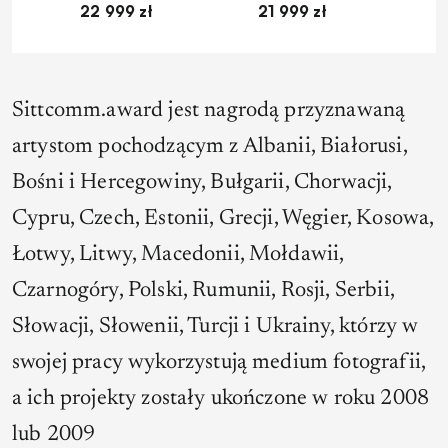
22 999 zł
21 999 zł
1
Sittcomm.award jest nagrodą przyznawaną
artystom pochodzącym z Albanii, Białorusi,
Bośni i Hercegowiny, Bułgarii, Chorwacji,
Cypru, Czech, Estonii, Grecji, Węgier, Kosowa,
Łotwy, Litwy, Macedonii, Mołdawii,
Czarnogóry, Polski, Rumunii, Rosji, Serbii,
Słowacji, Słowenii, Turcji i Ukrainy, którzy w
swojej pracy wykorzystują medium fotografii,
a ich projekty zostały ukończone w roku 2008
lub 2009