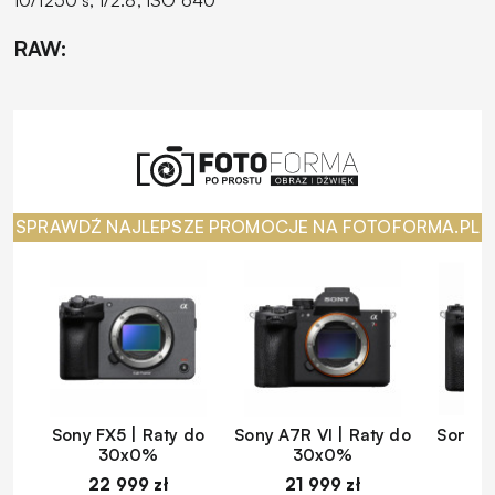
RAW:
SPRAWDŹ NAJLEPSZE PROMOCJE NA FOTOFORMA.PL
Sony FX5 | Raty do
Sony A7R VI | Raty do
Sony A
30x0%
30x0%
22 999 zł
21 999 zł
1