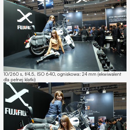
10/260 s, f/4.5, ISO 640, ogniskowa: 24 mm (ekwiwalent
dla pełnej klatki)