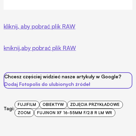
kliknij, aby pobrać plik RAW
kniknij,aby pobrać plik RAW
Chcesz częściej widzieć nasze artykuły w Google?
Dodaj Fotopolis do ulubionych źródeł
FUJIFILM
OBIEKTYW
ZDJĘCIA PRZYKŁADOWE
Tagi:
ZOOM
FUJINON XF 16-55MM F/2.8 R LM WR