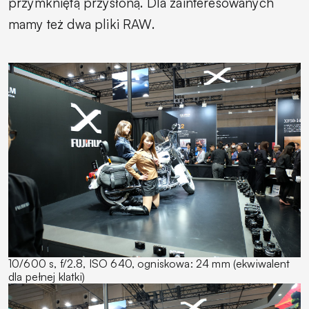
przymkniętą przysłoną. Dla zainteresowanych
mamy też dwa pliki RAW.
10/600 s, f/2.8, ISO 640, ogniskowa: 24 mm (ekwiwalent
dla pełnej klatki)