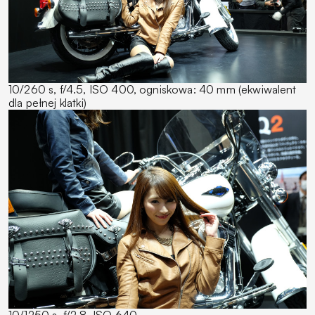
10/260 s, f/4.5, ISO 400, ogniskowa: 40 mm (ekwiwalent
dla pełnej klatki)
10/1250 s, f/2.8, ISO 640