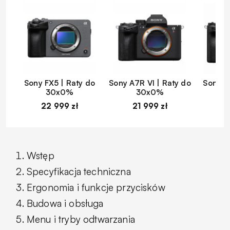
Sony FX5 | Raty do
Sony A7R VI | Raty do
Sony A
30x0%
30x0%
22 999 zł
21 999 zł
1
Wstęp
Specyfikacja techniczna
Ergonomia i funkcje przycisków
Budowa i obsługa
Menu i tryby odtwarzania