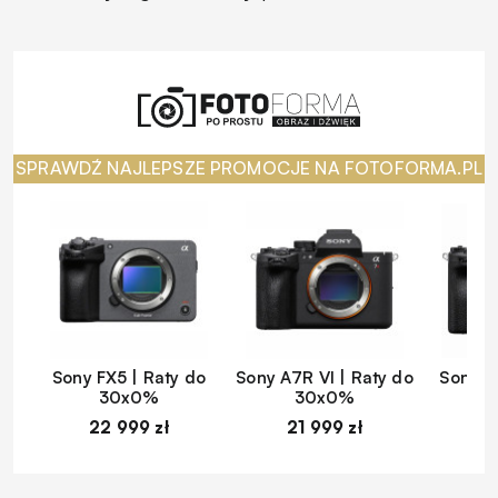
SPRAWDŹ NAJLEPSZE PROMOCJE NA FOTOFORMA.PL
Sony FX5 | Raty do
Sony A7R VI | Raty do
Sony A
30x0%
30x0%
22 999 zł
21 999 zł
1