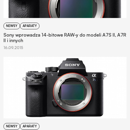
NEWSY
APARATY
Sony wprowadza 14-bitowe RAW-y do modeli A7S II, A7R
II i innych
16.09.2015
NEWSY
APARATY